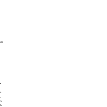
s
mas
e
a
,
ue
hi,