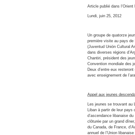
Article publié dans l’Orie
Lundi, juin 25, 2012
Un groupe de quatorze jeune
première visite au pays de 
(Juventud Unión Cultural Ar
dans diverses régions d’Ar
Chantiri, président des jeun
Convention mondiale des jeu
Deux d’entre eux resteront
avec enseignement de l’arab
Appel aux jeunes descenda
Les jeunes se trouvant au L
Liban à partir de leur pays
d’ascendance libanaise du 1
clôturée par un grand dîne
du Canada, de France, d’Au
annuel de l’Union libanaise