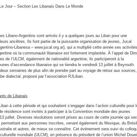
nt Le Jour – Section Les Libanais Dans Le Monde
s Libano-Argentins sont arrivés il y a quelques jours au Liban pour une
leurs ancêtres. Ils font partie de la puissante organisation de jeunes, Jucal
gentino-Libanesa – www.jucal.org.ar), qui a multiplié cette année ses activité
gentine où la communauté libanaise est fortement implantée. À l’appel de Di
es de l’ULCM, également de nationalité argentine, ils participeront à la
nes d’ascendance libanaise qui se tiendra le vendredi 13 juillet à Beyrouth.
 deux semaines de plus afin de prendre part au voyage de retour aux sources,
e dialectal, proposé par l’association RJLiban.
nts de Libanais
iban à cette période et qui souhaitent s’engager dans l’action culturelle pour l
 de résidence sont invités à participer à la Convention mondiale des jeunes
3 juillet. Diverses résolutions seront prises au cours de cette journée qui ser
r, permettant aux personnes inscrites, venant également du Mexique, du Brésil
stralie et autres, de mieux se connaître. Cet événement sera suivi du colloq
 culturelle mondiale (ULCM), en présence du président de l’union Michel Douei