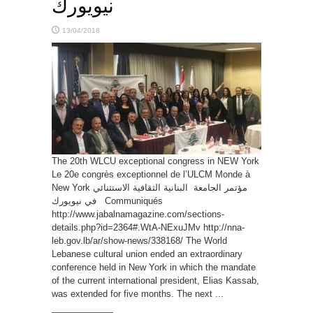
نيويورك
13/04/2018
The 20th WLCU exceptional congress in NEW York
Le 20e congrès exceptionnel de l’ULCM Monde à
New York مؤتمر الجامعة البنانية الثقافية الاستثنائي
في نيويورك Communiqués
http://www.jabalnamagazine.com/sections-
details.php?id=2364#.WtA-NExuJMv http://nna-
leb.gov.lb/ar/show-news/338168/ The World
Lebanese cultural union ended an extraordinary
conference held in New York in which the mandate
of the current international president, Elias Kassab,
was extended for five months. The next ...