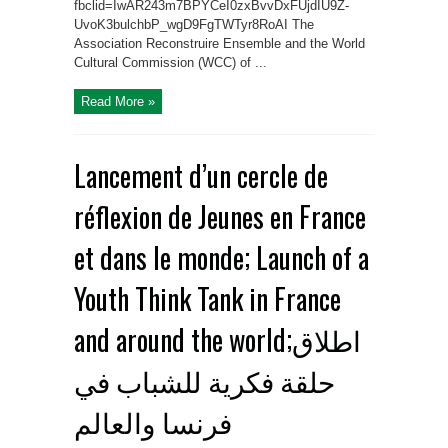
fbclid=IwAR243m7BPYCeI0zxBvvDxFUjdIU9Z-
UvoK3bulchbP_wgD9FgTWTyr8RoAI The
Association Reconstruire Ensemble and the World
Cultural Commission (WCC) of ...
Read More »
Lancement d’un cercle de
réflexion de Jeunes en France
et dans le monde; Launch of a
Youth Think Tank in France
and around the world;اطلاق
حلقة فكرية للشباب في
فرنسا والعالم