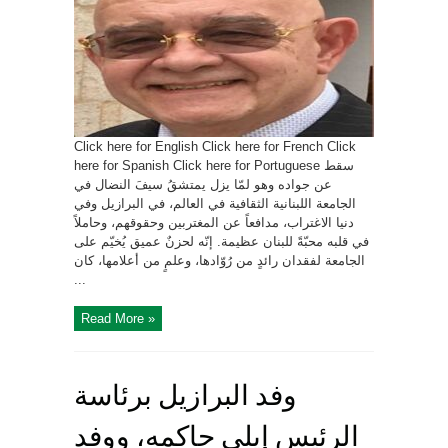
Click here for English Click here for French Click
here for Spanish Click here for Portuguese سقط
عن جواده وهو لمّا يزل يمتشقُ سيفَ النضال في
الجامعة اللبنانية الثقافية في العالم، في البرازيل وفي
دنيا الاغتراب، مدافعاً عن المغتربين وحقوقهم، وحاملاً
في قلبه محبّةً للبنان عظيمة. إنّه لحزنٌ عميق يُخيّم على
الجامعة لفقدان رائدٍ من رُوّادها، وعلمٍ من أعلامها، كان
...
Read More »
وفد البرازيل برئاسة
الرئيس إيلي حاكمه، ووفد