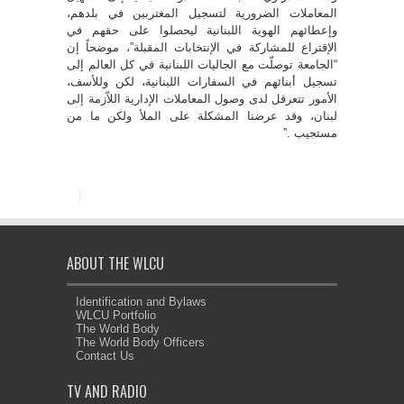
‎وإعطائهم الهوية اللبنانية ليحصلوا على حقهم في
الإقتراع للمشاركة في‎ ‎الإنتخابات المقبلة”، ‏موضحاً إن
“الجامعة توصلّت مع الجاليات اللبنانية في‎ ‎كل العالم إلى
تسجيل أبنائهم في السفارات اللبنانية، ‏لكن وللأسف،
الأمور‎ ‎تتعرقل لدى وصول المعاملات الإدارية اللاّزمة إلى
لبنان، وقد عرضنا المشكلة‎ ‎على الملأ ‏ولكن ما من
مستجيب‎”. ‎
ABOUT THE WLCU
Identification and Bylaws
WLCU Portfolio
The World Body
The World Body Officers
Contact Us
TV AND RADIO