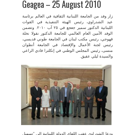
Geagea – 25 August 2010
زار وفد من الجامعة اللبنانية الثقافية في العالم برئاسة
‎اللبنانية الدكتور سمير جعجع في ٢٥ آب ۲٠١٠. وتضمن
الوفد الأمين العام العالمي للجامعة الدكتور نقولا ‏نخلة
قهوجي، رئيس مكتب لبنان في الجامعة طوني قديسي،
رئيس لجنة الأعمال والإقتصاد في الجامعة ‏أنطوان
منسى، رئيس المجلس الوطني في إنكلترا فادي الراعي
والسيدة ليلي عقيق. ‏
ودعا الشدراوي عقب اللقاء، الدولة‏‎ ‎اللبنانية إلى “تسهيل