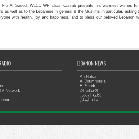
l Fitr Al Saeed, WLCU WP Elias Kassab presents his warmest wishes to 
as well as to the Lebanese in general & the Muslims in particular, asking 
ryone with health, joy and happiness, and to bless our beloved Lebanon w
RADIO
LEBANON NEWS
An-Nahar
Al Joumhouria
eed
El Shark
 TV Network
الاحداث 24
الكلمة اونلاين
Lubnan
نداء الوطن