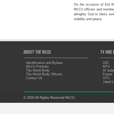
On the occasion of Eid A
WLCU officers and members 
almighty God to bless eve
stability and peace.
ABOUT THE WLCU
TV AND 
Identification and Bylaws
LBC
WLCU Portfolio
MTV
The World Body
Al Jad
The World Body Officers
Future
Contact Us
OTV
Jabal 
© 2026 All Rights Reserved WLCU