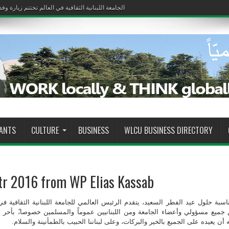
الجامعة اللبنانية الثقافية في العالم تختتم زيارة وف
الجامعة اللبنانية الثقافية في العالم تختتم زيارة وف
RANTS
CULTURE
BUSINESS
WLCU BUSINESS DIRECTORY
itr 2016 from WP Elias Kassab
اسبة حلول عيد الفطر السعيد، يتقدم الرئيس العالمي للجامعة اللبنانية الثقافية ف
جميع مسؤولي وأعضاء الجامعة ومن اللبنانيين عموماً والمسلمين خصوصا،ً بأحر الت
له أن يعيده على الجميع بالخير والبركات، وعلى لبناننا الحبيب بالطمأنينة والسلام