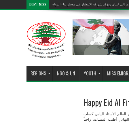
DON'T MISS
دها إلى لبنان وتؤكد شراكة الانتشار في مسار بناء الدولة
">
دها إلى لبنان وتؤكد شراكة الانتشار في مسار بناء الدولة
REGIONS
NGO & UN
YOUTH
MISS EMIG
Happy Eid Al F
ي العالم الأستاذ الياس كساب
هاني أطيب التمنيات، راجياً