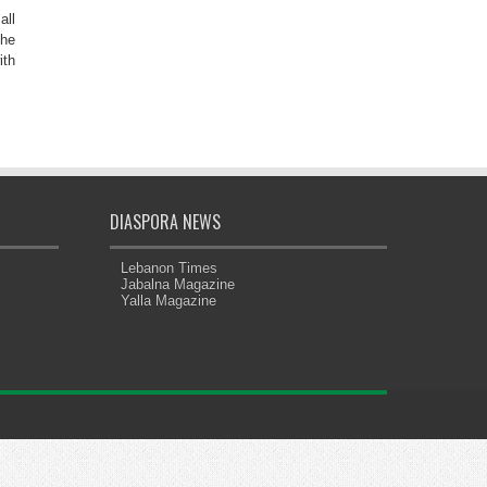
all
the
ith
DIASPORA NEWS
Lebanon Times
Jabalna Magazine
Yalla Magazine