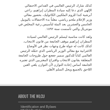
كذلك شارك الرئيس العالمي في القداس الاحتفالي
الإلهي الذي دعا إليه سيادة المطران إبراهيم، راعي
أبرشية كندا للروم الملكيين الكاثوليك، بحضور معالي
وزير الإعلام ملحم رياشي، معلناً بدء الاحتفالات باليوبيل
الخامس والعشرين بعد المئة لتأسيس رعية المخلص في
مونتريال والتي تأسست سنة ١٨٩٢.
ولقد كانت مناسبة ليسلم الرئيس العالمي لسيادة
المطران إبراهيم موقف الجامعة من قانون الانتخاب،
كذلك كانت له جولة طرح وجهات نظر في الأوضاع
الاغترابية مع معالي الوزير الرياشي الذي حمّله الرئيس
العالمي كتاباً للدكتور سمير جعجع حول طروحات الجامعة
المتعلقة بقانون الانتخاب واقتراع المغتربين الذي تعتبره
الجامعة أساس إعادة التوازن لأن التوازن يلغي الغبن
اللاحق بالجميع ويحل السلم الأهلي.
ABOUT THE WLCU
Identification and Bylaws