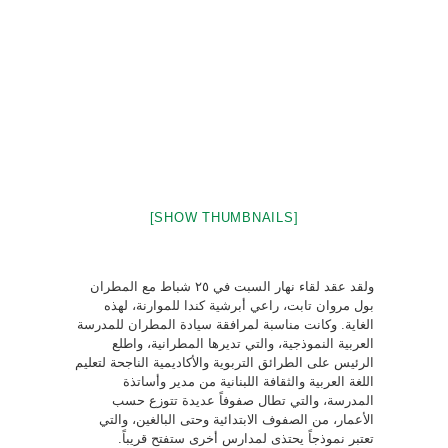
[SHOW THUMBNAILS]
ولقد عقد لقاء نهار السبت في ٢٥ شباط مع المطران
بول مروان تابت، راعي أبرشية كندا للموارنة، لهذه
الغاية. وكانت مناسبة لمرافقة سيادة المطران للمدرسة
العربية النموذجية، والتي تديرها المطرانية، واطلع
الرئيس على الطرائق التربوية والأكاديمية الناجحة لتعليم
اللغة العربية والثقافة اللبنانية من مدير وأساتذة
المدرسة، والتي تطال صفوفاً عديدة تتوزع حسب
الأعمار، من الصفوف الابتدائية وحتى البالغين، والتي
تعتبر نموذجاً يحتذى لمدارس أخرى ستفتح قريباً.