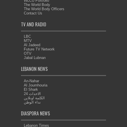
WLCU Portfolio
The World Body
The World Body Officers
Contact Us
TV AND RADIO
LBC
MTV
Al Jadeed
Future TV Network
OTV
Jabal Lubnan
LEBANON NEWS
An-Nahar
Al Joumhouria
El Shark
الاحداث 24
الكلمة اونلاين
نداء الوطن
DIASPORA NEWS
Lebanon Times