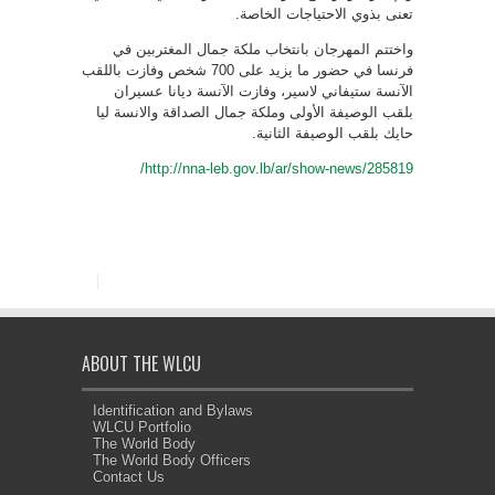
تعنى بذوي الاحتياجات الخاصة.
واختتم المهرجان بانتخاب ملكة جمال المغتربين في
فرنسا في حضور ما يزيد على 700 شخص وفازت باللقب
الآنسة ستيفاني لاسير، وفازت الآنسة ديانا عسيران
بلقب الوصيفة الأولى وملكة جمال الصداقة والانسة ليا
حايك بلقب الوصيفة الثانية.
http://nna-leb.gov.lb/ar/show-news/285819/
ABOUT THE WLCU
Identification and Bylaws
WLCU Portfolio
The World Body
The World Body Officers
Contact Us