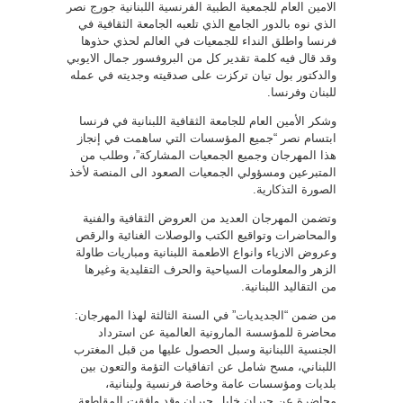
الامين العام للجمعية الطبية الفرنسية اللبنانية جورج نصر
الذي نوه بالدور الجامع الذي تلعبه الجامعة الثقافية في
فرنسا واطلق النداء للجمعيات في العالم لحذي حذوها
وقد قال فيه كلمة تقدير كل من البروفسور جمال الايوبي
والدكتور بول تيان تركزت على صدقيته وجديته في عمله
للبنان وفرنسا.
وشكر الأمين العام للجامعة الثقافية اللبنانية في فرنسا
ابتسام نصر “جميع المؤسسات التي ساهمت في إنجاز
هذا المهرجان وجميع الجمعيات المشاركة”، وطلب من
المتبرعين ومسؤولي الجمعيات الصعود الى المنصة لأخذ
الصورة التذكارية.
وتضمن المهرجان العديد من العروض الثقافية والفنية
والمحاضرات وتواقيع الكتب والوصلات الغنائية والرقص
وعروض الازياء وانواع الاطعمة اللبنانية ومباريات طاولة
الزهر والمعلومات السياحية والحرف التقليدية وغيرها
من التقاليد اللبنانية.
من ضمن “الجديديات” في السنة الثالثة لهذا المهرجان:
محاضرة للمؤسسة المارونية العالمية عن استرداد
الجنسية اللبنانية وسبل الحصول عليها من قبل المغترب
اللبناني، مسح شامل عن اتفاقيات التؤمة والتعون بين
بلديات ومؤسسات عامة وخاصة فرنسية ولبنانية،
محاضرة عن جبران خليل جبران وقد وافقت المقاطعة