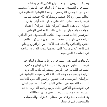
وطنية – باريس – تجدد النجاح الكبير الذي يحققه
المهرجان السنوي الثالث “أيام لبنان في باريس” وينظمه
المجلس الوطني الفرنسي للجامعة اللبنانية الثقافية في
العالم بمؤازرة 20 جمعية ومشاركة 40 جمعية لبنانية –
فرنسية منذ العام 2015 على مدار ثلاثة أيام. وكان
عنوان أيام هذه السنة “جبران خليل جبران”، احتفالا
بموافقة بلدية باريس على طلب المجلس الوطني
الفرنسي إقامة نصب لهذا الكاتب الفيلسوف في الدائرة
الرابعة في باريس. ويجذب هذا المهرجان ذو الطابع
الفني والثقافي والاجتماعي الآلاف من الزائرين ويقام
في قاعة “بلان مانتو” التي تقدمها بلدية الدائرة الرابعة
في العاصمة الفرنسية.
وكالعادة، أقيم هذا المهرجان برعاية سفارة لبنان في
فرنسا بالتعاون مع وزارة السياحة في لبنان ومكتب
السياحة اللبناني في باريس ومشاركة بلدية الدائرة
الرابعة ودعم مجموعة الصداقة الفرنسية – اللبنانية في
البرلمان الفرنسي، في حضور الرئيس العالمي للجامعة
اللبنانية الثقافية في العالم الياس كساب وسفير لبنان
في الأونيسكو الدكتور خليل كرم، ونائبة الدائرة الثالثة
عشرة عضو مجلس بلدية باريس ماري عطاالله
وفاعليات دينية وعدد من ممثلي الاحزاب والجمعيات
والمنتخبين في فرنسا.