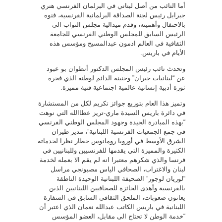
أما النائب من أصل لبناني في البرلمان الفرنسي هنري
جبرايل رئيس لجنة الصداقة البرلمانية الفرنسية، فنوه
بالاحتفال وأهميته، وقدم ميدالية مجلس النواب الى
الرئيس السابق للمجلس الوطني الفرنسي للجامعة
الثقافية في العالم ادمون عبدالمسيح ومؤسس هذه
الأيام في باريس.
وتحدث نائب رئيس المجلس الدكتور أنطوان بو عبود
عن “لبنانيات جبران” وحنينه الدائم لوطنه الذي فجره
ثورة أدبية إنسانية عالمية اجتماعية فنية مميزة.
وتميز هذا العام بتوزيع جوائز تكريم لكل من المستشارة
في دائرة باريس السيدة ماري-تريز عطاالله التي نوهت
“بهذه المبادرة الجيدة وجهود المجلس الوطني الفرنسي
في جمع الجمعيات الفرنسية اللبنانية”، مدير طيران
الشرق الأوسط في أوروبا رومانوس خطار نظرا لخدماته
الكثيرة والمميزة التي يقدمها للفرنسيين وللبنانيين في
فرنسا والذي شكرهم معتبرا انه لم يقم الا بعمله لخدمة
لبنان والاغتراب، الصحافي الياس مصبونجي مراسل
“لوريان لوجور” الصحيفة اللبنانية الوحيدة الناطقة
بالفرنسية وأهدى الجائزة للصحافيين اللبنانيين الذين
يعانون صعوبات، الملحق الثقافي السابق في السفارة
اللبنانية في باريس الكاتب عبدالله نعمان الذي اعتبر أن
“خدمة الوطن لا تحتاج الى مقابل، العضو المؤسس