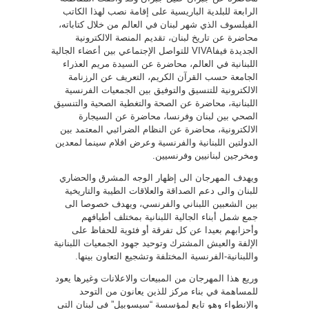
الرابعة للبلدية الباريسية على إقامة نصب لهذا الكاتب
الفيلسوف الذي شهر لبنان في العالم من خلال كتاباته،
محاضرة عن تاريخ لبنان، تقديم المنصة الالكترونية
الجديدة فيفاVIVA للتواصل الإجتماعي بين أعضاء الجالية
اللبنانية في العالم، محاضرة عن السيدة مريم العذراء
الجامعة حسب القرآن الكريم، التعريف عن الرزنامة
الالكترونية للتنسيق والتوفيق بين الجمعيات الفرنسية
اللبنانية، محاضرة عن الصحة والتغطية الصحية والتنسيق
الصحي بين لبنان وفرنسا، محاضرة عن السيجارة
الالكترونية، محاضرة عن النظام الضرائبي المعتمد بين
الدولتين اللبنانية والفرنسية وعرض افلام سينما لمعدين
ومخرجين لبنانيين وفرنسيين.
ويهدف المهرجان الى إظهار الوجه المشرق والحضاري
للبنان والى دعم الصداقة والعلاقات الطيبة والتاريخية
بين الشعبين اللبناني والفرنسي، ويهدف خصوصا الى
جمع شمل أبناء الجالية اللبنانية بمختلف أطيافهم
وأحزابهم بعيدا عن كل تفرقة أو فئوية للحفاظ على
الإلفة والعيش المشترك وتوحيد جهود الجمعيات اللبنانية
واللبنانية-الفرنسية المختلفة وتشجيع التعاون بينها.
وريع هذا المهرجان من المبيعات والاعلانات وغيرها يعود
للمساهمة في بناء مركز للذين يعانون من التوحد
والإنطواء وهو تابع لمؤسسة “سيسوبيل” في لبنان التي