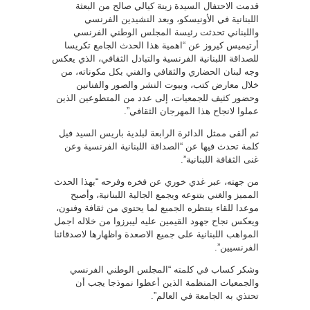
قدمت الاحتفال السيدة زينة كيالي صالح من البعثة
اللبنانية في الأونيسكو، وبعد النشيدين الفرنسي
واللبناني تحدثت رئيسة المجلس الوطني الفرنسي
أرتيميس كيروز عن “اهمية هذا الحدث الجامع تكريسا
للصداقة اللبنانية الفرنسية والتبادل الثقافي، الذي يعكس
وجه لبنان الحضاري والثقافي والفني بكل مكوناته، من
خلال معارض كتب، وبيوت النشر والصور والفنانين
وحضور كثيف للجمعيات، إلى عدد من المتطوعين الذين
عملوا لانجاح هذا المهرجان الثقافي”.
ثم ألقى ممثل الدائرة الرابعة لبلدية باريس السيد فيل
كلمة تحدث فيها عن “الصداقة اللبنانية الفرنسية وعن
غنى الثقافة اللبنانية”.
من جهته، عبر غدي خوري عن فخره وفرحه “بهذا الحدث
المميز والغني بتنوعه ويجمع الجالية اللبنانية، وأصبح
موعدا للقاء ينتظره الجميع لما يحتوي من ثقافة وفنون،
ويعكس نجاح جهود القيمين عليه ليبرزوا من خلاله اجمل
المواهب اللبنانية على جميع الاصعدة واظهارها لاصدقائنا
الفرنسيين”.
وشكر كساب في كلمته “المجلس الوطني الفرنسي
والجمعيات المنظمة الذين أعطوا نموذجا يجب أن
تحتذي به الجامعة في العالم”.