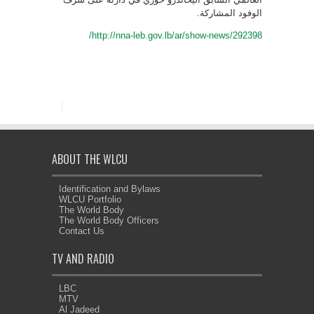
الوفود المشاركة.
http://nna-leb.gov.lb/ar/show-news/292398/
ABOUT THE WLCU
Identification and Bylaws
WLCU Portfolio
The World Body
The World Body Officers
Contact Us
TV AND RADIO
LBC
MTV
Al Jadeed