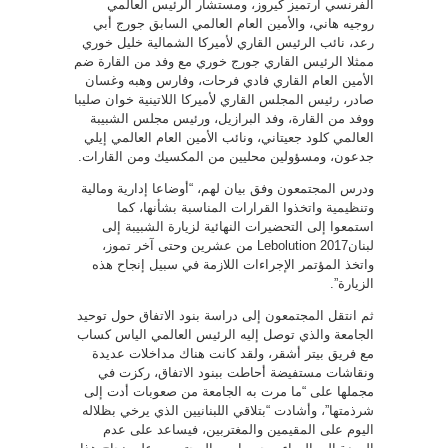
الفرنسي أرتميز كيروز، ومستشار الرئيس العالمي
روجيه هاني، والأمين العام العالمي السابق جورج أبي
رعد، نائب الرئيس القاري لأميركا الشمالية خليل خوري
ممثلا الرئيس القاري جورج خوري مع وفد من القارة ضم
الأمين العام القاري فادي فرحات، وفارس وهبه وغسان
صادر، رئيس المجلس القاري لأميركا اللاتينية خوان صليبا
ووفد من القارة، وفد البرازيل، ورئيس مجلس الشبيبة
العالمي كلود جعيتاني، ونائب الأمين العام العالمي إيلي
جدعون، ومسؤولين محليين من المكسيك ومن القارات.
ودرس المجتمعون وفق بيان لهم، “أوضاعا إدارية ومالية
وتنظيمية واتخذوا القرارات المناسبة بشأنها، كما
استمعوا إلى التحضيرات النهائية لزيارة الشبيبة إلى
لبنانLebolution 2017 من عشرين وحتى آخر تموز،
واتخذ المؤتمر الإجراءات اللازمة في سبيل إنجاح هذه
الزيارة”.
ثم انتقل المجتمعون إلى دراسة بنود الاتفاق حول توحيد
الجامعة والذي توصل إليه الرئيس العالمي الياس كساب
مع فريق بيتر أشقر، ولقد كانت هناك مداخلات عديدة
ونقاشات مستفيضة أحاطت ببنود الاتفاق، ركزت في
مجملها على “ما مرت به الجامعة من صعوبات أدت إلى
شرذمتها”، وأشادت “بتلاقي اللبنانيين الذي يرخي بظلاله
اليوم على المقيمين والمغتربين، فيساعد على عدم