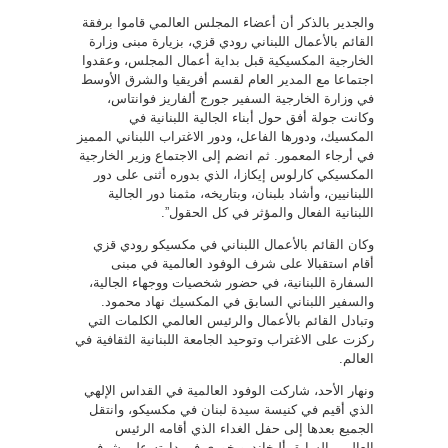
والجدير بالذكر أن أعضاء المجلس العالمي قاموا برفقة
القائم بالأعمال اللبناني رودي قزي، بزيارة مبنى وزارة
الخارجية المكسيكية قبل بداية أعمال المجلس، وعقدوا
اجتماعا مع المدير العام لقسم أفريقيا والشرق الأوسط
في وزارة الخارجية السفير جورج ألفاريز فوانتاس،
وكانت جولة أفق حول أبناء الجالية اللبنانية في
المكسيك، ودورها الفاعل، ودور الاغتراب اللبناني المميز
في أرجاء المعمور. ثم انضم إلى الاجتماع وزير الخارجية
المكسيكي كارلوس إيكازا، الذي بدوره أثنى على دور
اللبنانيين، وأشاد بلبنان، وبتاريخه، مثمنا دور الجالية
اللبنانية الفعال والمؤثر في كل الحقول”.
وكان القائم بالأعمال اللبناني في مكسيكو رودي قزي
أقام استقبالا على شرف الوفود العالمية في مبنى
السفارة اللبنانية، في حضور شخصيات ووجهاء الجالية،
والسفير اللبناني السابق في المكسيك نهاد محمود.
وتبادل القائم بالأعمال والرئيس العالمي الكلمات التي
ركزت على الاغتراب وتوحيد الجامعة اللبنانية الثقافية في
العالم.
ونهار الأحد، شاركت الوفود العالمية في القداس الإلهي
الذي أقيم في كنيسة سيدة لبنان في مكسيكو، وانتقل
الجميع بعدها إلى حفل الغداء الذي أقامه الرئيس
العالمي السابق أليخاندرو خوري في دارته على شرف