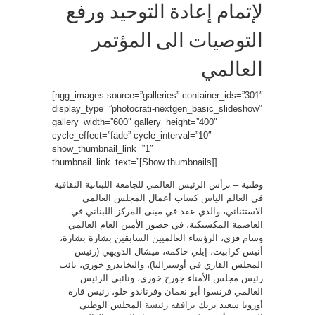
لإتمام إعادة التوحيد ورفع
التوصيات الى المؤتمر
العالمي
[ngg_images source=”galleries” container_ids=”301″
display_type=”photocrati-nextgen_basic_slideshow”
gallery_width=”600″ gallery_height=”400″
cycle_effect=”fade” cycle_interval=”10″
show_thumbnail_link=”1″
thumbnail_link_text=”[Show thumbnails]
]
وطنية – ترأس الرئيس العالمي للجامعة اللبنانية الثقافية
في العالم الياس كساب أعمال المجلس العالمي
الاستثنائي، والذي عقد في مبنى المركز اللبناني في
العاصمة المكسيكية، في حضور الأمين العام العالمي
وسام قزي، الرؤساء العالميين السابقين بشارة بشارة،
أنيس كرابيت، إيلي حاكمة، ميشال الدويهي (رئيس
المجلس القاري في أوستراليا)، واليخاندرو خوري، نائب
رئيس مجلس الأمناء جورج خوري، ونائبي الرئيس
العالمي فرنسوا أبو نعمان وفرناندو حلو، رئيس قارة
أوروبا سعيد يزبك يرافقه رئيسة المجلس الوطني