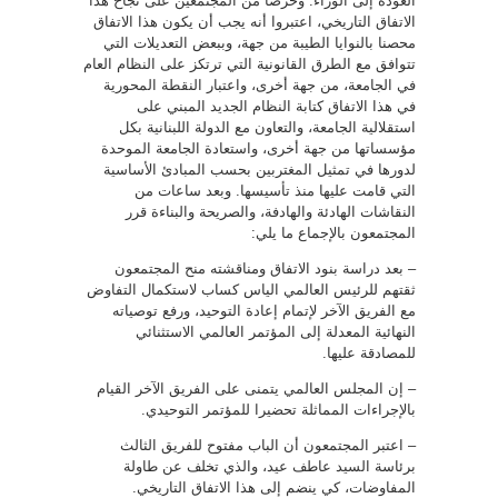
العودة إلى الوراء. وحرصا من المجتمعين على نجاح هذا
الاتفاق التاريخي، اعتبروا أنه يجب أن يكون هذا الاتفاق
محصنا بالنوايا الطيبة من جهة، وببعض التعديلات التي
تتوافق مع الطرق القانونية التي ترتكز على النظام العام
في الجامعة، من جهة أخرى، واعتبار النقطة المحورية
في هذا الاتفاق كتابة النظام الجديد المبني على
استقلالية الجامعة، والتعاون مع الدولة اللبنانية بكل
مؤسساتها من جهة أخرى، واستعادة الجامعة الموحدة
لدورها في تمثيل المغتربين بحسب المبادئ الأساسية
التي قامت عليها منذ تأسيسها. وبعد ساعات من
النقاشات الهادئة والهادفة، والصريحة والبناءة قرر
المجتمعون بالإجماع ما يلي:
– بعد دراسة بنود الاتفاق ومناقشته منح المجتمعون
ثقتهم للرئيس العالمي الياس كساب لاستكمال التفاوض
مع الفريق الآخر لإتمام إعادة التوحيد، ورفع توصياته
النهائية المعدلة إلى المؤتمر العالمي الاستثنائي
للمصادقة عليها.
– إن المجلس العالمي يتمنى على الفريق الآخر القيام
بالإجراءات المماثلة تحضيرا للمؤتمر التوحيدي.
– اعتبر المجتمعون أن الباب مفتوح للفريق الثالث
برئاسة السيد عاطف عيد، والذي تخلف عن طاولة
المفاوضات، كي ينضم إلى هذا الاتفاق التاريخي.