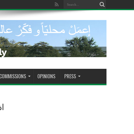
dade de tomar decisões decisivas
COMMISSIONS
OPINIONS
PRESS
اذ