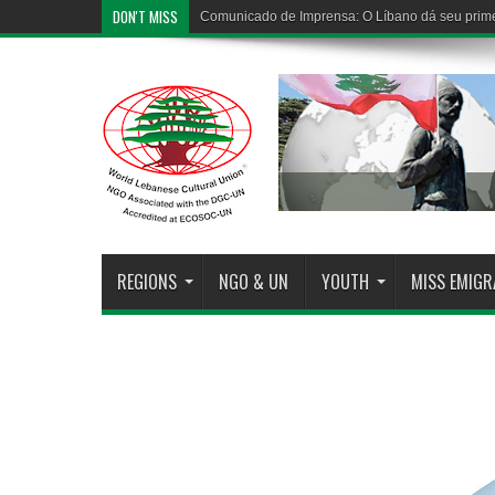
DON'T MISS
Comunicado de Imprensa: O Líbano dá seu prime
REGIONS
NGO & UN
YOUTH
MISS EMIG