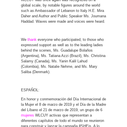
global scale, by notable figures around the world
such as Ambassador of Lebanon to Italy H.E. Mira
Daher and Author and Public Speaker Ms. Joumana
Haddad. Waves were made and voices were heard.
We
thank
everyone who participated, to those who
expressed support as well as to the leading ladies
behind the scenes, Ms. Guadalupe Bolaños
(Argentina), Ms. Tatiana Azzi (Brazil), Ms. Christina
Salamy (Canada), Ms. Yanin Kalil Lahud
(Colombia), Ms. Natalie Nehme, and Ms. Mary
Saliba (Denmark).
ESPAÑOL:
En honor y conmemoración del Día Internacional de
la Mujer el 8 de marzo de 2019 y el Día de la Madre
del Líbano el 21 de marzo de 2019, un grupo de 6
mujeres
WLCUY activas que representan a
diferentes capítulos de todo el mundo se reunieron
para construir y lanzar la campaña #SHEis. A lo