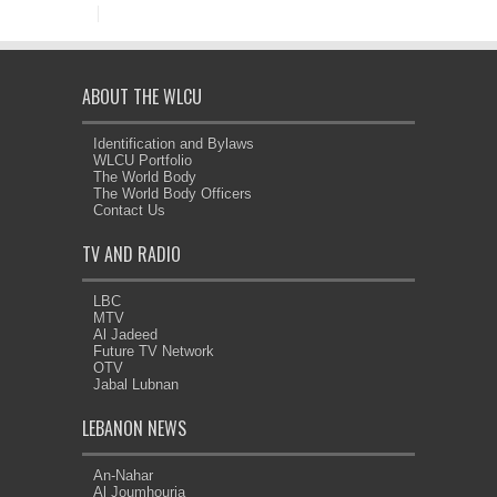
ABOUT THE WLCU
Identification and Bylaws
WLCU Portfolio
The World Body
The World Body Officers
Contact Us
TV AND RADIO
LBC
MTV
Al Jadeed
Future TV Network
OTV
Jabal Lubnan
LEBANON NEWS
An-Nahar
Al Joumhouria