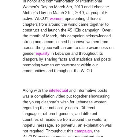
In honor and commemoration of International
Women’s Day on March 8th, 2019 and Lebanese
Mother’s Day on March 21st, 2019, a group of 6
active WLCUY
women
representing different
chapters from around the world came together to
construct and launch the #SHEis campaign. Over
the month of March, this campaign acknowledged
strong and accomplished Lebanese women from
across the globe with an aim to raise awareness on
gender
equality
in Lebanon and throughout its
diaspora by sharing facts and statistics and posts
promoting women empowerment within our
communities and throughout the WLCU.
Along with the
intellectual
and informative posts
was a compilation video put together showcasing
the young diaspora’s wish for Lebanese women
regarding their nationality rights. Different
languages, different genders, and different
countries of residence from around the world, a
hopeful message, so powerful, an explanation was
not required. Throughout this
campaign
, the
WLCUY was once again was recognized on a