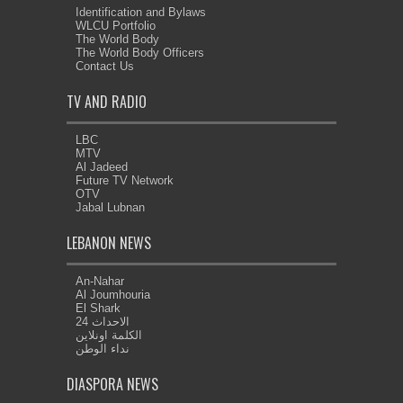
Identification and Bylaws
WLCU Portfolio
The World Body
The World Body Officers
Contact Us
TV AND RADIO
LBC
MTV
Al Jadeed
Future TV Network
OTV
Jabal Lubnan
LEBANON NEWS
An-Nahar
Al Joumhouria
El Shark
الاحداث 24
الكلمة اونلاين
نداء الوطن
DIASPORA NEWS