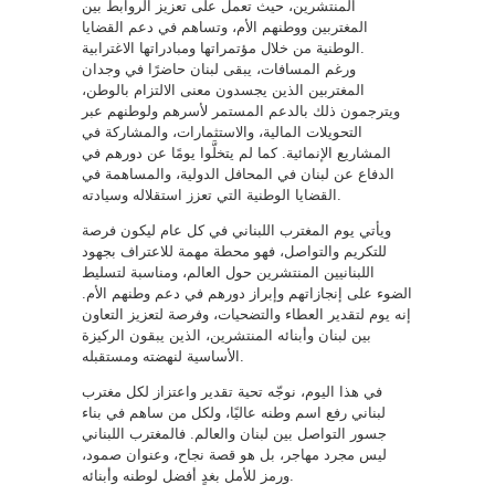
المنتشرين، حيث تعمل على تعزيز الروابط بين
المغتربين ووطنهم الأم، وتساهم في دعم القضايا
الوطنية من خلال مؤتمراتها ومبادراتها الاغترابية.
ورغم المسافات، يبقى لبنان حاضرًا في وجدان
المغتربين الذين يجسدون معنى الالتزام بالوطن،
ويترجمون ذلك بالدعم المستمر لأسرهم ولوطنهم عبر
التحويلات المالية، والاستثمارات، والمشاركة في
المشاريع الإنمائية. كما لم يتخلَّوا يومًا عن دورهم في
الدفاع عن لبنان في المحافل الدولية، والمساهمة في
القضايا الوطنية التي تعزز استقلاله وسيادته.
ويأتي يوم المغترب اللبناني في كل عام ليكون فرصة
للتكريم والتواصل، فهو محطة مهمة للاعتراف بجهود
اللبنانيين المنتشرين حول العالم، ومناسبة لتسليط
الضوء على إنجازاتهم وإبراز دورهم في دعم وطنهم الأم.
إنه يوم لتقدير العطاء والتضحيات، وفرصة لتعزيز التعاون
بين لبنان وأبنائه المنتشرين، الذين يبقون الركيزة
الأساسية لنهضته ومستقبله.
في هذا اليوم، نوجّه تحية تقدير واعتزاز لكل مغترب
لبناني رفع اسم وطنه عاليًا، ولكل من ساهم في بناء
جسور التواصل بين لبنان والعالم. فالمغترب اللبناني
ليس مجرد مهاجر، بل هو قصة نجاح، وعنوان صمود،
ورمز للأمل بغدٍ أفضل لوطنه وأبنائه.