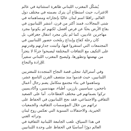
يُشكّل المغترب اللبناني ظاهرة استثنائية في عالم
الاغتراب، حيث استطاع أن يترك بصمته في مختلف دول
العالم، رافعًا اسم لبنان عاليًا بإنجازاته ومساهماته في
شتى المجالات، فمنذ أكثر من قرن، انتشر اللبنانيون في
بقاع الأرض بحثًا عن فرص أفضل، لكنهم لم يكونوا مجرد
مهاجرين عاديين، كما لم يكن مجرد انتقال جغرافي، بل
كان رحلة كفاح وإبداع رسّخت حضور اللبنانيين في
المجتمعات التي استقروا فيها، وأثبتت جدارتهم وقدرتهم
على التكيف مع الثقافات المختلفة ليصبحوا جزءًا لا يتجزأ
من نهضتها وتطورها، وليصبح المغترب اللبناني سفيراً
للإرادة والنجاح.
وفي أستراليا، تتجلى قصة النجاح المتجددة للمغتربين
اللبنانيين، حيث قدموا منذ منتصف القرن التاسع عشر،
وساهموا في بناء مجتمع متكامل يضم رجال أعمال
ناجحين، سياسيين بارزين، أطباء، مهندسين، وأكاديميين
تركوا بصماتهم في مختلف القطاعات. أما على الصعيد
الثقافي والاجتماعي، فقد نجح اللبنانيون في الحفاظ على
تراثهم من خلال المؤسسات الثقافية، والجمعيات
الخيرية، والاحتفالات السنوية التي تعكس روح لبنان
وتراثه الغني.
في هذا السياق، تلعب الجامعة اللبنانية الثقافية في
العالم دورًا أساسيًا في الحفاظ على وحدة اللبنانيين