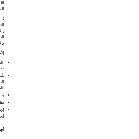
الل
الق
كفى
الد
وال
الد
وإل
إنْ
على
دقي
تأم
الم
على
يجب
نطا
إن 
إير
أيها