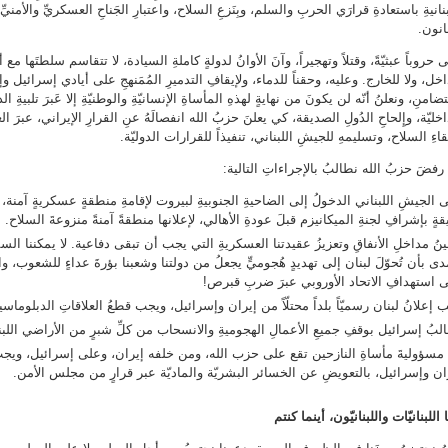
بنانيةِ باستعادةِ قرارَي الحربِ والسلم، وبِنَزعِ السلاح، واعتبارِ الجَناحِ العسكريِّ والأمني
انون.
 حروباً عبثيّةً، وقتلاً وتهجيراً، وآنَ الأوانُ لدولةٍ كاملةِ السيادة، لا تتقاسم سلطتَها مع
اخل، ولا للخارج. وعليه، وحقناً للدماء، ولإيقافِ التدميرِ المُمَنهجِ على أيادي إسرائيل وإ
تضامنِ، ونعلنُ أنّه لن يكونَ من نهايةٍ لهذهِ المأساةِ الإنسانيّةِ والوطنيّةِ إلا عَبرَ تلبيةِ ا
اخليّة، وإِلحاحِ الدُولِ الصديقة، كي يعلنَ حزبُ الله انفصالَهُ عنِ القرارِ الإيراني، عبرَ الع
قاءِ السلاح، وتسليمهِ للجيشِ اللبناني، تنفيذاً للقرارات الدوليّة.
 رفضَ حزبُ الله نطالبُ بالإجراءاتِ التالية:
 الجيشِ اللبناني الدخولُ إلى الضاحيةِ الجنوبيةِ لبيروت لإقامةِ منطقةٍ عسكريةٍ آمنة، 
قةٍ بإشرافِ لجنةِ الميكانيزم قبلَ عودةِ الأهالي، لإعلانها منطقةً آمنةً منزوعةَ السلاح.
ينُ مداخلِ الأنفاقِ وتعزيزُ عقيدتنا العسكريةِ التي يجب أن تبقى دفاعية. لا يمكننا السما
دى بأن تُحوّلَ لبنان إلى تهديدٍ هُجوميٍّ يجعلُ من دولتنا وشعبنا بؤرةَ عداءٍ للشعوب، وال
 استهدافِ الاتحاد الأوروبي عبرَ ضربِ قبرص!
 إعلانُ لبنان رسميّاً بلداً محتلّاً من إيران وإسرائيل، ويجب قطعُ العلاقاتِ الدبلوماسي
لبُ إسرائيل بوقفِ جميعِ الأعمالِ الهجوميةِ والانسحاب من كلِّ شبرٍ من الأراضي اللبنا
مسؤوليةَ مأساةِ النازحين تقع على حزب الله، ومن خلفه إيران، وعلى إسرائيل، ويجب 
ان وإسرائيل، بالتعويضِ عن الخسائر البشريّة والماديّة عبر قرارٍ من مجلس الأمن.
 اللبنانيّات واللبنانيّون، أينما كنتم