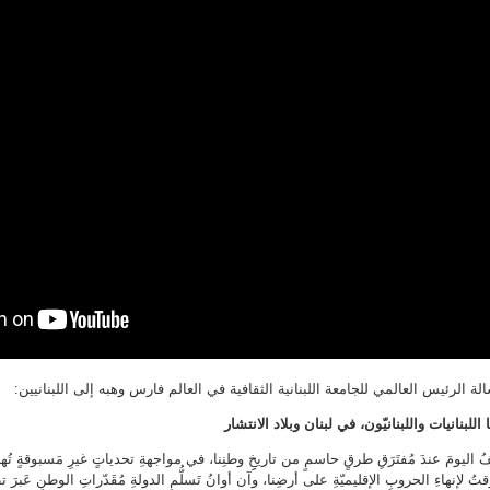
لة الرئيس العالمي للجامعة اللبنانية الثقافية في العالم فارس وهبه إلى اللبنانيين:
ا اللبنانيات واللبنانيّون، في لبنان وبلاد الانتشار
ُ اليومَ عندَ مُفتَرَقِ طرقٍ حاسمٍ من تاريخِِ وطنِنا، في مواجهةِ تحدياتٍ غيرِ مَسبوقةٍ تُهدّد
قتُ لإنهاءِ الحروبِ الإقليميّةِ على أرضِنا، وآن أوانُ تَسلُّمِ الدولةِ مُقَدّراتِ الوطنِ عَبرَ