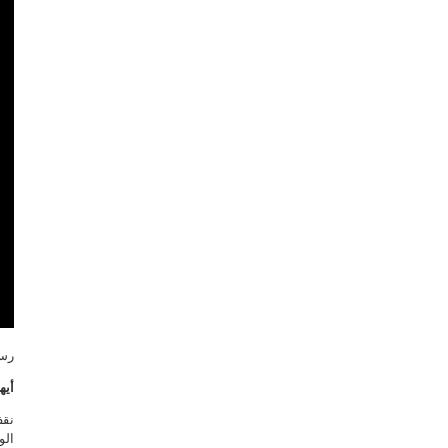
رسا
أيه
نقف
الو