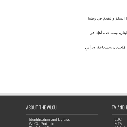
ا السلمَ والتقدمَ في وطننا
لبنان، ومساعدة أهلِنا في
م مُتّحِدين، وبشجاعة، وبرأسٍ
ABOUT THE WLCU
TV AND 
Identification and Bylaws
LBC
WLCU Portfolio
MTV