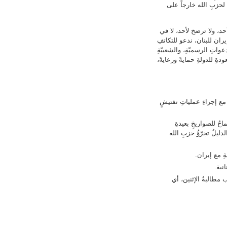
ِّ لحزبِ الله خارجاً على
 أحد، ولا ترضخ لأحد، لا في
يران للبنان، ندعو للتكاتفِ
لدعواتِ الرسميّةِ، والشعبيّةِ
ودةِ للدولةِ حمايةً ورعايةً،
مع إجراءِ عملياتِ تفتيشٍ
حُ للصواريخِ بعيدةِ
دليلُ تجرّؤُ حزبِ الله
ةِ مع إيران.
نية.
مطالبةُ الإثنين، أي