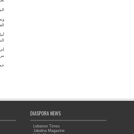
نحن
الم
ونح
الع
أما
الد
أخي
مرف
حمى
DIASPORA NEWS
Lebanon Times
Jabalna Magazine