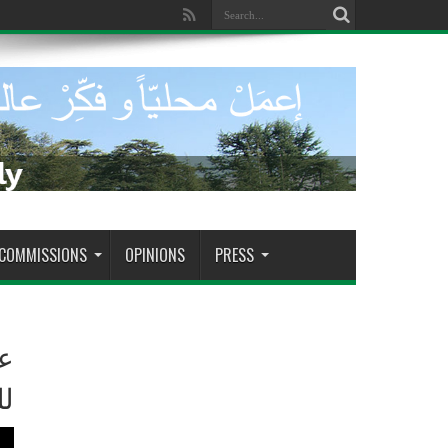
COMMISSIONS
OPINIONS
PRESS
عل
لل