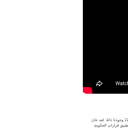
ُ وجودَنا ذاتَهُ. لقد حانَ
 تطبيقِ قراراتِ الحكومةِ