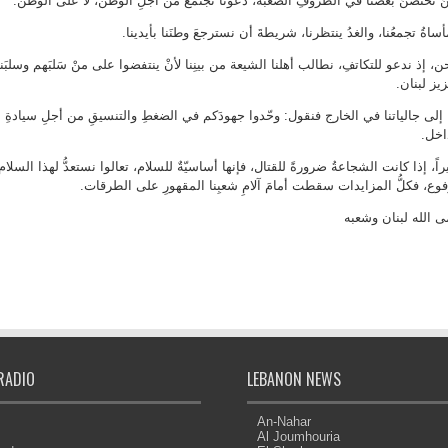
ُ نحتضنُ بعضَنا في الظروفِ الصعبة، دعونا نجتمعُ من أجلِ الوطن، لا على الوطن.
أساةُ تجمعُنا، والغدُ ينتظرنا، شريطةَ أن نسترجعَ وطنَنا بأيدينا.
ن، إذ ندعو للتكاتفِ، نطالب أهلنا الشيعة من بينِنا لأنْ ينتفضوا على منْ سَلبَهم وسلبَن
زيز لبنان.
 إلى جالياتنا في الخارج فنقول: وحّدوا جهودَكم في الضغطِ والتنسيقِ من أجلِ سيادةِ 
اخل.
راً، إذا كانت الشجاعةُ ضرورةً للقتال، فإنها أساسيّةٌ للسلام، تعالوا نستعدُّ لهذا السلا
وع، فكلُّ المزايدات سقطت أمامَ آلامِ شعبِنا المقهورِ على الطرقات.
 الله لبنان وشعبه
RADIO
LEBANON NEWS
An-Nahar
Al Joumhouria