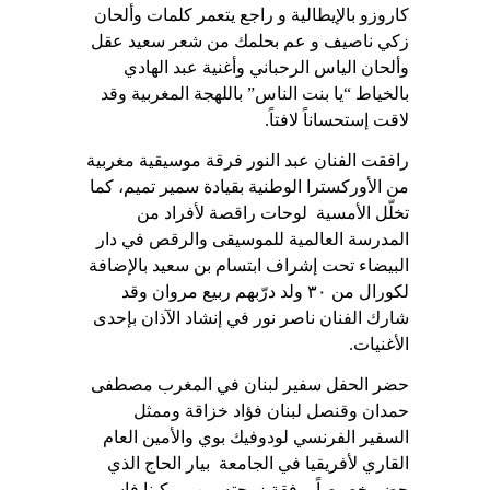
كاروزو بالإيطالية و راجع يتعمر كلمات وألحان
زكي ناصيف و عم بحلمك من شعر سعيد عقل
وألحان الياس الرحباني وأغنية عبد الهادي
بالخياط “يا بنت الناس” باللهجة المغربية وقد
لاقت إستحساناً لافتاً
.
رافقت الفنان عبد النور فرقة موسيقية مغربية
من الأوركسترا الوطنية بقيادة سمير تميم، كما
تخلّل الأمسية
لوحات راقصة لأفراد من
المدرسة العالمية للموسيقى والرقص في دار
البيضاء تحت إشراف ابتسام بن سعيد بالإضافة
لكورال من
۳۰
ولد درّبهم ربيع مروان وقد
شارك الفنان ناصر نور في إنشاد الآذان بإحدى
الأغنيات
.
حضر الحفل سفير لبنان في المغرب مصطفى
حمدان وقنصل لبنان فؤاد خزاقة وممثل
السفير الفرنسي لودوفيك بوي والأمين العام
القاري لأفريقيا في الجامعة
بيار الحاج الذي
حضر خصيصاً برفقة زوجته من بوركينا فاسو