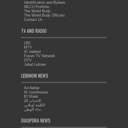
Identification and Bylaws
WLCU Portfolio
The World Body
The World Body Officers
Contact Us
TV AND RADIO
LBC
MTV
Al Jadeed
Future TV Network
OTV
Jabal Lubnan
LEBANON NEWS
An-Nahar
Al Joumhouria
El Shark
الاحداث 24
الكلمة اونلاين
نداء الوطن
DIASPORA NEWS