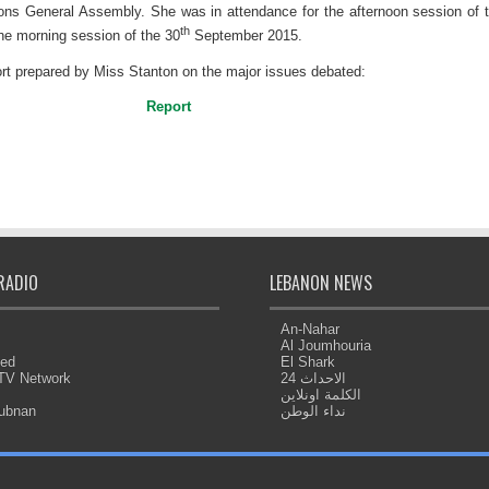
ions General Assembly. She was in attendance for the afternoon session of 
th
e morning session of the 30
September 2015.
rt prepared by Miss Stanton on the major issues debated:
Report
RADIO
LEBANON NEWS
An-Nahar
Al Joumhouria
eed
El Shark
 TV Network
الاحداث 24
الكلمة اونلاين
Lubnan
نداء الوطن