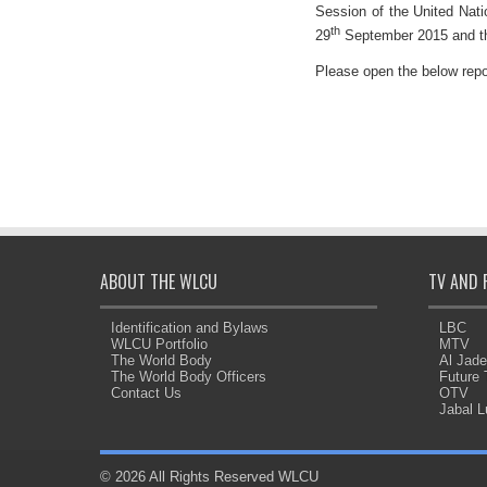
Session of the United Nat
th
29
September 2015 and th
Please open the below repo
ABOUT THE WLCU
TV AND 
Identification and Bylaws
LBC
WLCU Portfolio
MTV
The World Body
Al Jad
The World Body Officers
Future
Contact Us
OTV
Jabal 
© 2026 All Rights Reserved WLCU