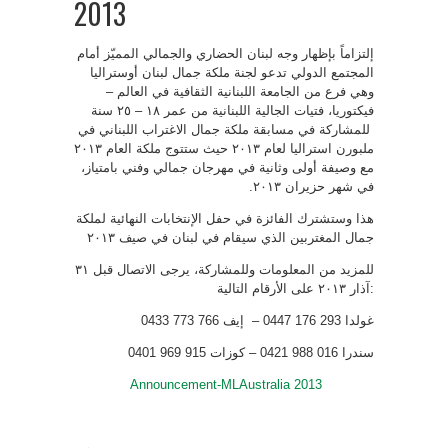
2013
إلتزاماً بإظهار وجه لبنان الحضاري والجمالي المميّز أمام
المجتمع الدولي تدعو لجنة ملكة جمال لبنان أوستراليا
وهي فرع من الجامعة اللبنانية الثقافية في العالم –
فيكتوريا، فتيات الجالية اللبنانية من عمر ۱۸ – ٢٥ سنة
للمشاركة في مسابقة ملكة جمال الاغتراب اللبناني في
ملبورن استراليا لعام ٢٠۱۳ حيث ستتوج ملكة العام ٢٠۱۳
مع وصيفة أولى وثانية في مهرجان جمالي وفني بامتياز،
في شهر حزيران ٢٠۱۳.
هذا وستشترك الفائزة في حفل الإنتخابات النهائية لملكة
جمال المغتربين الذي سيقام في لبنان في صيف ٢٠۱۳
للمزيد من المعلومات وللمشاركة، يرجى الاتصال قبل ۳۱
آذار ٢٠۱۳ على الأرقام التالية:
غولدا 293 176 0447 – إيف 766 773 0433
سندرا 016 988 0421 – كوزات 915 969 0401
Announcement-MLAustralia 2013