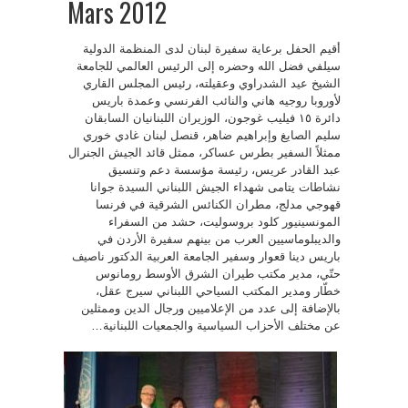
Mars 2012
أقيم الحفل برعاية سفيرة لبنان لدى المنظمة الدولية
سيلفي فضل الله وحضره إلى الرئيس العالمي للجامعة
الشيخ عيد الشدراوي وعقيلته، رئيس المجلس القاري
لأوروبا روجيه هاني والنائب الفرنسي وعمدة باريس
دائرة ۱٥ فيليب غوجون، الوزيران اللبنانيان السابقان
سليم الصايغ وإبراهيم ضاهر، قنصل لبنان غادي خوري
ممثلاً السفير بطرس عساكر، ممثل قائد الجيش الجنرال
عبد القادر عريس، رئيسة مؤسسة دعم وتنسيق
نشاطات يتامى شهداء الجيش اللبناني السيدة جوانا
قهوجي مدلج، مطران الكنائس الشرقية في فرنسا
المونسينيور كلود بروسوليت، حشد من السفراء
والديبلوماسيين العرب من بينهم سفيرة الأردن في
باريس دينا قعوار وسفير الجامعة العربية الدكتور ناصيف
حتّي، مدير مكتب طيران الشرق الأوسط رومانوس
خطّار ومدير المكتب السياحي اللبناني سيرج عقل،
بالإضافة إلى عدد من الإعلاميين ورجال الدين وممثلين
عن مختلف الأحزاب السياسية والجمعيات اللبنانية…