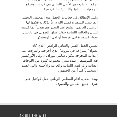
تجمّع الشباب ذوي الأصل اللبناني في فرنسا، وتجمّع
الجمعيات اللبنانية واللبنانية – الفرنسية.
وقبل الإنطلاق في فعاليات الحفل منح المجلس الوطني
الفرنسي للسفيرة فضل الله درعاً تذكارية قدّمها لها
الرئيس العالمي الشيخ عيد الشدراوي تقديراً لما قدمته
للبنان والجالية اللبنانية خلال عملها الطويل في باريس،
سواء كسفيرة لدى فرنسا أو لدى الأونسيكو.
تضمن الحفل الفني والغنائي الراقص، الذي كان
بعنوان”إستراحة في بيروت” الذي أخرجته وأشرفت على
إعداده المخرجة نيكول شامي موراديان وقاد الأوركسترا
فيه الموسيقار عبده منذر، مجموعة كبيرة من اللوحات
الغنائية والراقصة اللبنانية والعربية والأجنبية والتي لقيت
إستحساناً كبيراً من الجمهور.
وبعد الحفل، أقام المجلس الوطني حفل كوكتيل على
شرف جميع الفنانين والضيوف.
ABOUT THE WLCU