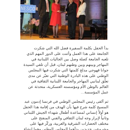
بدأ الحفل بكلمة السفيرة فضل الله التي شكرت
الجامعة على هذا العمل وأثنت على الدور المهم الذي
تلعبه الجامعة كصلة وصل بين الجاليات اللبنانية في
المهاجر وبينهم وبين وطنهم لبنان، قبل أن تلقي السيدة
جوانا قهوجي مدلج كلمتها التي شكرت فيها المجلس
الوطني على هذه البادرة الوطنية التي تعبّر عن مدى
تعلّق لبنانيي المهاجر والجامعة اللبنانية الثقافية في
العالم بالوطن الأم ومؤسسته العسكرية، متحدثة عن
عمل المؤسسة…
ثم ألقى رئيس المجلس الوطني في فرنسا إدمون عبد
المسيح كلمة شرح فيها بأن الهدف من إقامة هذا الحفل
هو أولاً إنساني لمساعدة أطفال شهداء الجيش اللبناني
وثانياً لإبراز وجه لبنان الثقافي والفني المنفتح على
مختلف الحضارات الشرقية والغربية، وركّز فيها على
مشروعين جديدين بدأهما المجلس الوطني وهما إنشاء