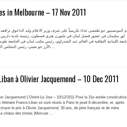
ies in Melbourne – 17 Nov 2011
م المونسنيور جو طقشي غداء تكريمياً على شرف وزير الاعلام وليد الداعوق ترافقه مد
لور سليمان في حضور قنصل لبنان في ملبورن هنري قسطون، رئيسة بلدية داربين دي
امعة اللبنانية الثقافية في العالم عيد الشدراوي، رئيس مكتب لبنان في الجامعة 
الأرز جو بعيني، رئيس المجلس القاري الأسترالي طوني يعقوب، ...
Liban à Olivier Jacquemond – 10 Dec 2011
vier Jacquemond L’Orient-Le Jour – 10/12/2011 Pour la 31e année consécutive
 littéraire France-Liban se sont réunis à Paris le jeudi 8 décembre, et, après
octroyer le prix à Olivier Jacquemond, 30 ans, de père français et de mère
e chœur des tristes (Mercure ...