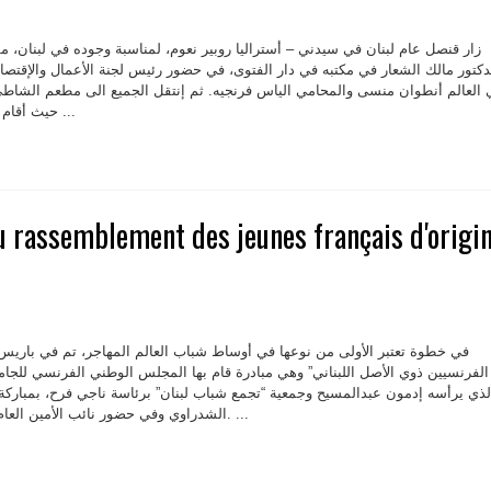
زار قنصل عام لبنان في سيدني – أستراليا روبير نعوم، لمناسبة وجوده في لبنان،
دكتور مالك الشعار في مكتبه في دار الفتوى، في حضور رئيس لجنة الأعمال والإقتصاد ف
ي العالم أنطوان منسى والمحامي الياس فرنجيه. ثم إنتقل الجميع الى مطعم الشاط
حيث أقام منسى مأدبة غذاء على شرف ...
 rassemblement des jeunes français d'origi
في خطوة تعتبر الأولى من نوعها في أوساط شباب العالم المهاجر، تم في باريس
الفرنسيين ذوي الأصل اللبناني” وهي مبادرة قام بها المجلس الوطني الفرنسي للجامعة ا
لذي يرأسه إدمون عبدالمسيح وجمعية “تجمع شباب لبنان” برئاسة ناجي فرح، بمباركة 
الشدراوي وفي حضور نائب الأمين العام العالمي للجامعة روجيه هاني. ...