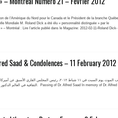
 » – Montreal Numéro 21 – Février 2012
gion de l’Amérique du Nord pour le Canada et le Président de la branche Québ
elle Mondiale M. Roland Dick a été élu « personnalité distinguée » par le
 – Montréal : Lire l’article publié dans le Magazine: 2012-02-11-Roland Dick-
fred Saad & Condolences – 11 February 2012
غيّب الموت يوم السبت في ۱۱ شباط ٢٠۱٢، رئيس المجلس القاري الأس
assing of Dr. Alfred Saad In memory of Dr. Alfred