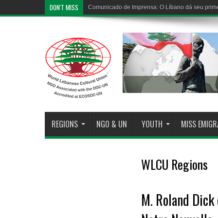
DON'T MISS
Comunicado de Imprensa: O Líbano dá seu prime
REGIONS
NGO & UN
YOUTH
MISS EMIG
WLCU Regions
M. Roland Dick 