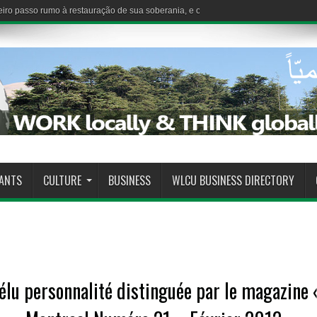
iro passo rumo à restauração de sua soberania, e o Estado demonstra sua capaci
RANTS
CULTURE
BUSINESS
WLCU BUSINESS DIRECTORY
élu personnalité distinguée par le magazine 