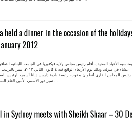
 held a dinner in the occasion of the holiday
 January 2012
مناسبة الأعياد المجيدة، أقام رئيس مجلس ولاية فيكتوريا في الجامعة اللبنانية الثق
عشاء في منزله، وذلك يوم الأربعاء الوا
رئيس المجلس القاري أنطوان يعقوب، رئيسة بلدية داربين ديانا أسمر، الرئيس ال
سيرادور الأسمر، الأمين العام السابق دايفيد أسمر، الأمين العام ...
l in Sydney meets with Sheikh Shaar – 30 D