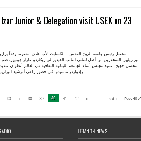
Izar Junior & Delegation visit USEK on 23
إستقبل رئيس جامعة الروح القدس – الكسليك الأب هادي محفوظ وفداً برازيلي
البرازيليين المتحدرين من أصل لبناني النائب الفيديرالي ريكاردو عازار جونيور، ضم 
محسن حجيج، عميد مجلس أمناء الجامعة اللبنانية الثقافية في العالم أنطوان شدي
وإدواردو ماسيدو، في حضور راعي أبرشية البرازيل المطران ادغار ماضي، مدير ...
40
30
«
38
39
41
42
»
...
Last »
Page 40 of
RADIO
LEBANON NEWS