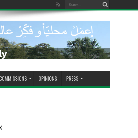
dade de tomar decisões decisivas
COMMISSIONS
OPINIONS
PRESS
«