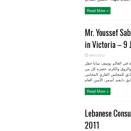
Read More »
Mr. Youssef Saba
in Victoria – 9
09/01/2012
افية في العالم يوسف سابا حفل
قع فيه ٤ كانون الثاني ٢٠۱٢، تميز بالترتيب والزوق والكرم، حضره كل من
سابق للمجلس القاري المحامي
Read More »
Lebanese Consu
2011