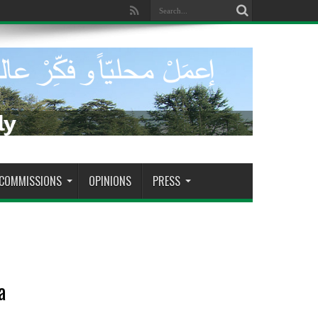
dade de tomar decisões decisivas
COMMISSIONS
OPINIONS
PRESS
a