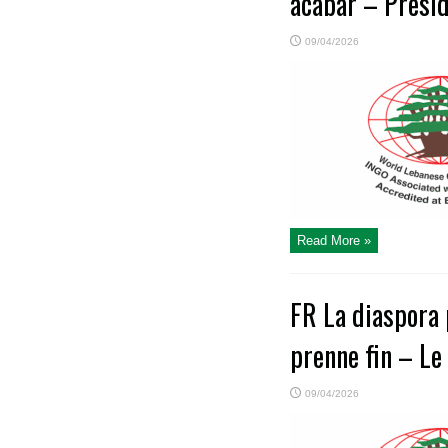
acabar – Presi
09/04/2026
Read More »
FR La diaspora p
prenne fin – Le
09/04/2026