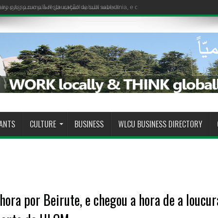
iro passo rumo à restauração de sua soberania, e o Estado demonstra sua capaci
RANTS
CULTURE
BUSINESS
WLCU BUSINESS DIRECTORY
hora por Beirute, e chegou a hora de a loucur