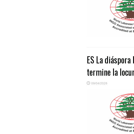
ES La diáspora l
termine la locu
09/04/2026