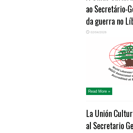
ao Secretário-G
da guerra no Lí
02/04/2026
Read More »
La Unión Cultur
al Secretario G