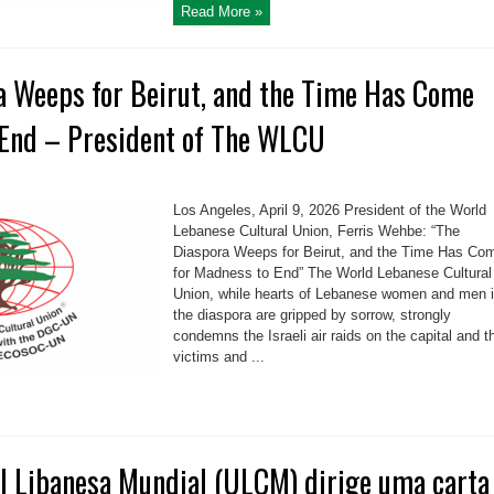
Read More »
a Weeps for Beirut, and the Time Has Come
 End – President of The WLCU
Los Angeles, April 9, 2026 President of the World
Lebanese Cultural Union, Ferris Wehbe: “The
Diaspora Weeps for Beirut, and the Time Has Co
for Madness to End” The World Lebanese Cultural
Union, while hearts of Lebanese women and men 
the diaspora are gripped by sorrow, strongly
condemns the Israeli air raids on the capital and t
victims and ...
al Libanesa Mundial (ULCM) dirige uma carta