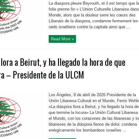
La diaspora pleure Beyrouth, et il est temps que l
folie prenne fin » L’Union Culturelle Libanaise dans
Monde, alors que la douleur serre les cœurs des
Libanais de la diaspora, condamne fermement les
raids israéliens contre la capitale ainsi que ...
Read More »
lora a Beirut, y ha llegado la hora de que
ra – Presidente de la ULCM
Los Ángeles, 9 de abril de 2026 Presidente de la
Unión Libanesa Cultural en el Mundo, Ferris Wehb
«La diáspora llora a Beirut, y ha llegado la hora de
que termine la locura» La Unión Cultural Libanesa
el Mundo, con los corazones de las libanesas y l
libaneses de la diáspora llenos de dolor, condena
enérgicamente los bombardeos israelíes ...