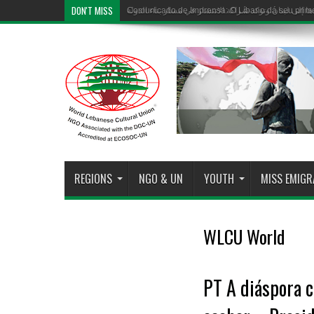
DON'T MISS
Comunicado de Imprensa: O Líbano dá seu prime
REGIONS
NGO & UN
YOUTH
MISS EMIG
WLCU World
PT A diáspora c