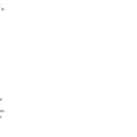
a
 le
e:
 en
os