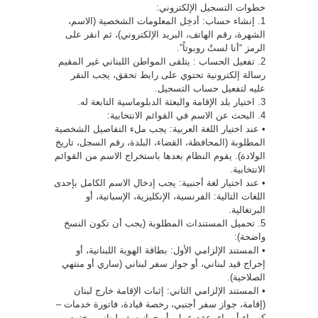
خطوات التسجيل الإلكتروني:
1. إنشاء حساب: أدخِل المعلومات الشخصية (الاسم،
الشهرة، رقم الهاتف، البريد الإلكتروني)، ثم انقر على
الرمز “أنا لستُ روبوتاً”.
2. تفعيل الحساب : يتلقى المواطن اللبناني غير المقيم
رسالة إلكترونية تحتوي على رابط تحقق، يجب النقر
عليه لتفعيل حساب التسجيل.
3. اختيار بلد الإقامة والبعثة الدبلوماسية التابعة له.
4. البحث عن الاسم في القوائم الانتخابية:
• عند اختيار اللغة العربية: يجب ملء التفاصيل الشخصية
المطلوبة (المحافظة، القضاء، البلدة، رقم السجل، تاريخ
الولادة). يقوم النظام بعدها باستخراج الاسم من القوائم
الانتخابية.
• عند اختيار لغة أجنبية: يجب إدخال الاسم الكامل بإحدى
اللغات التالية: الفرنسية، الإنكليزية، الإسبانية، أو
البرتغالية.
5. تحميل المستندات المطلوبة (يجب أن تكون النسخ
واضحة):
• المستند الإلزامي الأول: بطاقة الهوية اللبنانية، أو
إخراج قيد لبناني، أو جواز سفر لبناني (ساري أو منتهي
الصلاحية).
• المستند الإلزامي الثاني: إثبات الإقامة خارج لبنان
(إقامة، جواز سفر أجنبي، رخصة قيادة، فاتورة خدمات –
كهرباء أو ماء، عقد عمل، أو جواز سفر لبناني مختوم