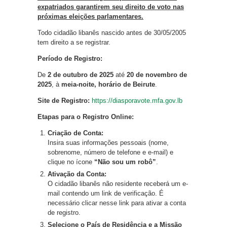
expatriados garantirem seu direito de voto nas
próximas eleições parlamentares.
Todo cidadão libanês nascido antes de 30/05/2005
tem direito a se registrar.
Período de Registro:
De
2 de outubro de 2025
até
20 de novembro de
2025
, à
meia-noite, horário de Beirute
.
Site de Registro:
https://diasporavote.mfa.gov.lb
Etapas para o Registro Online:
Criação de Conta:
Insira suas informações pessoais (nome,
sobrenome, número de telefone e e-mail) e
clique no ícone
“Não sou um robô”
.
Ativação da Conta:
O cidadão libanês não residente receberá um e-
mail contendo um link de verificação. É
necessário clicar nesse link para ativar a conta
de registro.
Selecione o País de Residência e a Missão