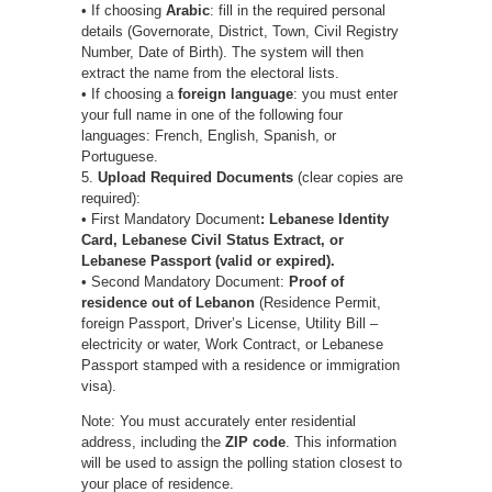
• If choosing
Arabic
: fill in the required personal
details (Governorate, District, Town, Civil Registry
Number, Date of Birth). The system will then
extract the name from the electoral lists.
• If choosing a
foreign language
: you must enter
your full name in one of the following four
languages: French, English, Spanish, or
Portuguese.
5.
Upload Required Documents
(clear copies are
required):
• First Mandatory Document
: Lebanese Identity
Card, Lebanese Civil Status Extract, or
Lebanese Passport (valid or expired).
• Second Mandatory Document:
Proof of
residence
out of Lebanon
(Residence Permit,
foreign Passport, Driver’s License, Utility Bill –
electricity or water, Work Contract, or Lebanese
Passport stamped with a residence or immigration
visa).
Note: You must accurately enter residential
address, including the
ZIP code
. This information
will be used to assign the polling station closest to
your place of residence.