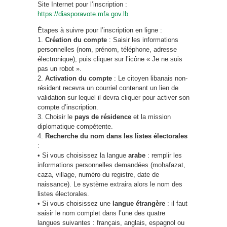
Site Internet pour l’inscription :
https://diasporavote.mfa.gov.lb
Étapes à suivre pour l’inscription en ligne :
1.
Création du compte
: Saisir les informations
personnelles (nom, prénom, téléphone, adresse
électronique), puis cliquer sur l’icône « Je ne suis
pas un robot ».
2.
Activation du compte
: Le citoyen libanais non-
résident recevra un courriel contenant un lien de
validation sur lequel il devra cliquer pour activer son
compte d’inscription.
3. Choisir le
pays de résidence
et la mission
diplomatique compétente.
4.
Recherche du nom dans les listes électorales
:
• Si vous choisissez la langue
arabe
: remplir les
informations personnelles demandées (mohafazat,
caza, village, numéro du registre, date de
naissance). Le système extraira alors le nom des
listes électorales.
• Si vous choisissez une
langue étrangère
: il faut
saisir le nom complet dans l’une des quatre
langues suivantes : français, anglais, espagnol ou