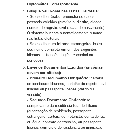
Diplomática Correspondente.
Busque Seu Nome nas Listas Eleitorais:
• Se escolher
árabe
: preencha os dados
pessoais exigidos (província, distrito, cidade,
número do registro civil e data de nascimento).
O sistema buscará automaticamente o nome
nas listas eleitorais.
• Se escolher um
idioma estrangeiro
: insira
seu nome completo em um dos seguintes
idiomas — francês, inglês, espanhol ou
português.
Envie os Documentos Exigidos (as cópias
devem ser nítidas):
•
Primeiro Documento Obrigatório:
carteira
de identidade libanesa, certidão do registro civil
libanês ou passaporte libanês (válido ou
vencido).
•
Segundo Documento Obrigatório:
comprovante de residência fora do Líbano
(autorização de residência, passaporte
estrangeiro, carteira de motorista, conta de luz
ou água, contrato de trabalho, ou passaporte
libanês com visto de residência ou imigração).