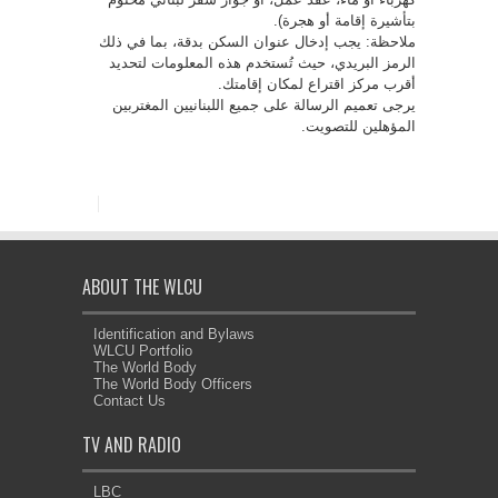
بتأشيرة إقامة أو هجرة).
ملاحظة: يجب إدخال عنوان السكن بدقة، بما في ذلك
الرمز البريدي، حيث تُستخدم هذه المعلومات لتحديد
أقرب مركز اقتراع لمكان إقامتك.
يرجى تعميم الرسالة على جميع اللبنانيين المغتربين
المؤهلين للتصويت.
ABOUT THE WLCU
Identification and Bylaws
WLCU Portfolio
The World Body
The World Body Officers
Contact Us
TV AND RADIO
LBC