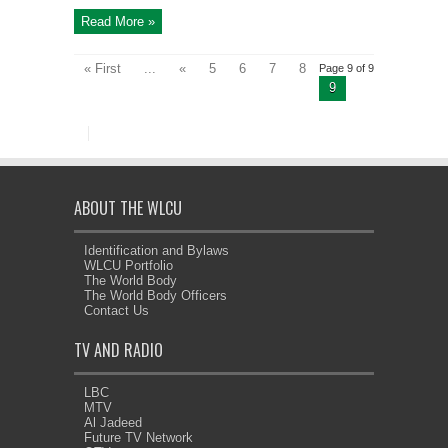
Read More »
« First
...
«
5
6
7
8
Page 9 of 9
9
ABOUT THE WLCU
Identification and Bylaws
WLCU Portfolio
The World Body
The World Body Officers
Contact Us
TV AND RADIO
LBC
MTV
Al Jadeed
Future TV Network