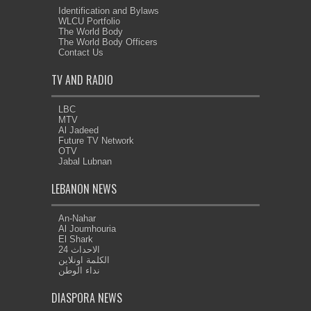
Identification and Bylaws
WLCU Portfolio
The World Body
The World Body Officers
Contact Us
TV AND RADIO
LBC
MTV
Al Jadeed
Future TV Network
OTV
Jabal Lubnan
LEBANON NEWS
An-Nahar
Al Joumhouria
El Shark
الاحداث 24
الكلمة اونلاين
نداء الوطن
DIASPORA NEWS