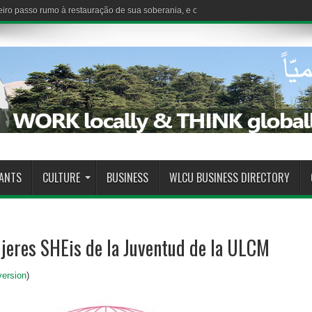
iro passo rumo à restauração de sua soberania, e o Estado demonstra sua capaci
RANTS
CULTURE
BUSINESS
WLCU BUSINESS DIRECTORY
jeres SHEis de la Juventud de la ULCM
version
)