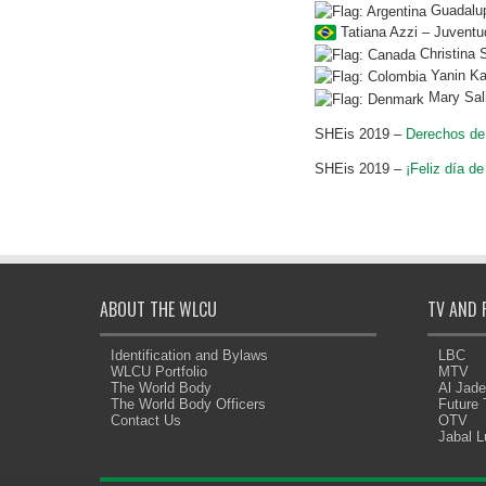
Guadalup
Tatiana Azzi – Juventud
Christina
Yanin Ka
Mary Sal
SHEis 2019 –
Derechos de 
SHEis 2019 –
¡Feliz día de
ABOUT THE WLCU
TV AND 
Identification and Bylaws
LBC
WLCU Portfolio
MTV
The World Body
Al Jad
The World Body Officers
Future
Contact Us
OTV
Jabal 