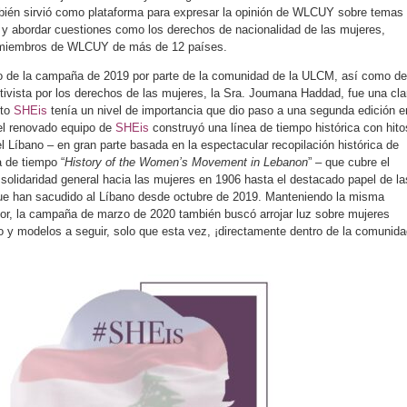
ién sirvió como plataforma para expresar la opinión de WLCUY sobre temas
a y abordar cuestiones como los derechos de nacionalidad de las mujeres,
 miembros de WLCUY de más de 12 países.
to de la campaña de 2019 por parte de la comunidad de la ULCM, así como de
ctivista por los derechos de las mujeres, la Sra. Joumana Haddad, fue una cla
cto
SHEis
tenía un nivel de importancia que dio paso a una segunda edición e
el renovado equipo de
SHEis
construyó una línea de tiempo histórica con hito
l Líbano – en gran parte basada en la espectacular recopilación histórica de
 de tiempo “
History of the Women’s Movement in Lebanon
” – que cubre el
a solidaridad general hacia las mujeres en 1906 hasta el destacado papel de la
que han sacudido al Líbano desde octubre de 2019. Manteniendo la misma
rior, la campaña de marzo de 2020 también buscó arrojar luz sobre mujeres
y modelos a seguir, solo que esta vez, ¡directamente dentro de la comunida