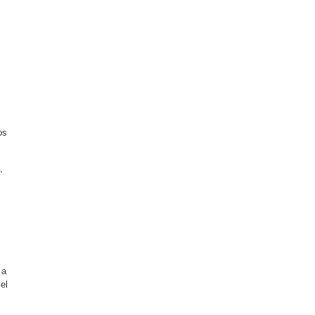
os
,
 a
el