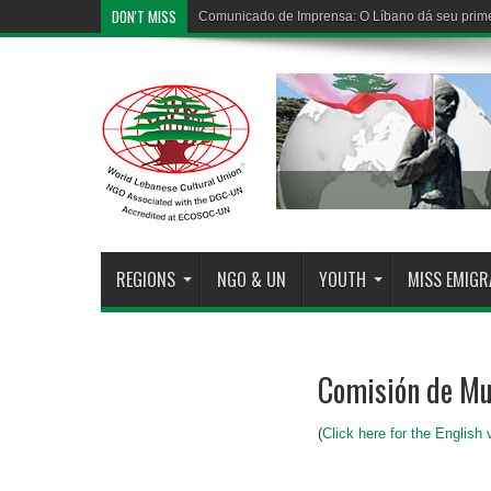
DON'T MISS
Comunicado de Imprensa: O Líbano dá seu prime
REGIONS
NGO & UN
YOUTH
MISS EMIG
Comisión de Mu
(
Click here for the English 