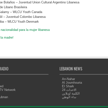
e Bolaños – Juventud Union Cultural Argentino Libanesa
e Libano Brasileira
 Salamy – WLCU Youth Canada
lil – Juventud Colombo Libanesa
iba – WLCU Youth Denmark
nacionalidad para la mujer libanesa
 la madre!
RADIO
LEBANON NEWS
An-Nahar
Al Joumhouria
eed
El Shark
 TV Network
الاحداث 24
الكلمة اونلاين
Lubnan
نداء الوطن