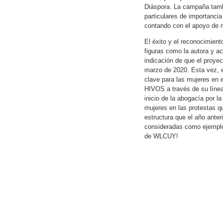
Diáspora. La campaña tamb
particulares de importanci
contando con el apoyo de
El éxito y el reconocimien
figuras como la autora y a
indicación de que el proye
marzo de 2020. Esta vez, 
clave para las mujeres en e
HIVOS a través de su línea
inicio de la abogacía por l
mujeres en las protestas 
estructura que el año ante
consideradas como ejemplo 
de WLCUY!