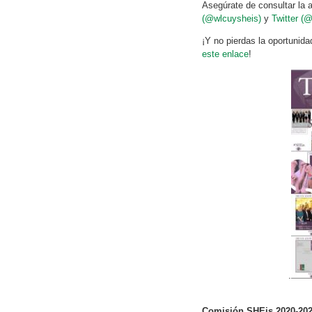
Asegúrate de consultar la 
(@wlcuysheis)
y
Twitter (
¡Y no pierdas la oportunida
este enlace
!
.
Comisión SHEis 2020-20