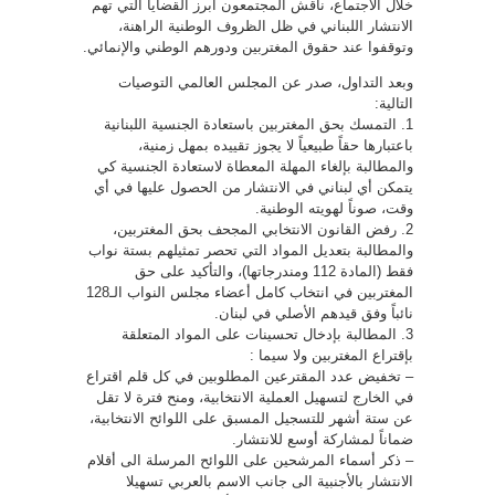
خلال الاجتماع، ناقش المجتمعون أبرز القضايا التي تهم
الانتشار اللبناني في ظل الظروف الوطنية الراهنة،
وتوقفوا عند حقوق المغتربين ودورهم الوطني والإنمائي.
وبعد التداول، صدر عن المجلس العالمي التوصيات
التالية:
1. التمسك بحق المغتربين باستعادة الجنسية اللبنانية
باعتبارها حقاً طبيعياً لا يجوز تقييده بمهل زمنية،
والمطالبة بإلغاء المهلة المعطاة لاستعادة الجنسية كي
يتمكن أي لبناني في الانتشار من الحصول عليها في أي
وقت، صوناً لهويته الوطنية.
2. رفض القانون الانتخابي المجحف بحق المغتربين،
والمطالبة بتعديل المواد التي تحصر تمثيلهم بستة نواب
فقط (المادة 112 ومندرجاتها)، والتأكيد على حق
المغتربين في انتخاب كامل أعضاء مجلس النواب الـ128
نائباً وفق قيدهم الأصلي في لبنان.
3. المطالبة بإدخال تحسينات على المواد المتعلقة
بإقتراع المغتربين ولا سيما :
– تخفيض عدد المقترعين المطلوبين في كل قلم اقتراع
في الخارج لتسهيل العملية الانتخابية، ومنح فترة لا تقل
عن ستة أشهر للتسجيل المسبق على اللوائح الانتخابية،
ضماناً لمشاركة أوسع للانتشار.
– ذكر أسماء المرشحين على اللوائح المرسلة الى أقلام
الانتشار بالأجنبية الى جانب الاسم بالعربي تسهيلا