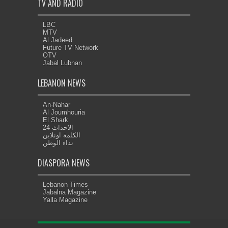
TV AND RADIO
LBC
MTV
Al Jadeed
Future TV Network
OTV
Jabal Lubnan
LEBANON NEWS
An-Nahar
Al Joumhouria
El Shark
الاحداث 24
الكلمة اونلاين
نداء الوطن
DIASPORA NEWS
Lebanon Times
Jabalna Magazine
Yalla Magazine