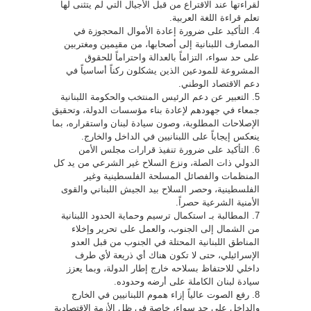
لقراءتها عند الاقتراع من قبل الأجيال التي لم يتثنى لها
تعلم قراءة اللغة العربية.
4. التأكيد على ضرورة إعادة الأموال المحجوزة في
المصارف اللبنانية إلى أصحابها، من مقيمين ومغتربين
على حد سواء، التزاماً بالعدالة واحتراماً للحقوق
المشروعة للمودعين الذين يشكلون ركناً أساسياً في
دعم الاقتصاد الوطني.
5. التعبير عن دعم الرئيس المنتخب والحكومة اللبنانية
جمعاء في جهودهم لإعادة بناء مؤسسات الدولة، وتحقيق
الإصلاحات المطلوبة، وصون سيادة لبنان واستقراره، بما
ينعكس إيجاباً على اللبنانيين في الداخل والخارج.
6. التأكيد على ضرورة تنفيذ قرارات مجلس الأمن
الدولي ذات الصلة، ونزع السلاح غير الشرعي من يد كل
المنظمات والفصائل المسلحة الفلسطينية وغير
الفلسطينية، وحصر السلاح بيد الجيش اللبناني والقوى
الأمنية الشرعية حصراً.
7. المطالبة بـ استكمال ترسيم وحماية الحدود اللبنانية
من الشمال إلى الجنوب، والعمل على تحرير وإخلاء
المناطق اللبنانية المحتلة في الجنوب من قبل العدو
الإسرائيلي، حتى لا تكون هناك أي ذريعة لأي طرف
داخلي للاحتفاظ بسلاحه خارج إطار الدولة، وبما يعزز
سيادة لبنان الكاملة على أرضه وحدوده.
8. رفع الصوت عالياً إزاء هموم اللبنانيين في الخارج
والداخل على حد سواء، خاصة في ظل الأزمة الاقتصادية