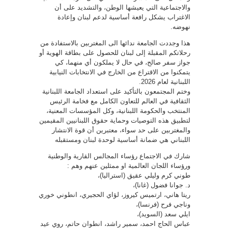
والاجتماعية التي يعيشها الوطن، والتشديد على أن
الاغتراب يشكل رافعة أساسية لدعم لبنان وإعادة
نهوضه.
هذا وجددت الجامعة ندائها الى المغتربين بالاستفادة من
رحلاتكم المقبلة إلى لبنان للحصول على بطاقة الهوية أو
جواز سفر صالح، في حال لا يملكون أي منهما، كي
يتمكنوا من الاقتراع من الخارج في الانتخابات النيابية
اللبنانية لعام 2026.
وختم المجتمعون بالتأكيد على استعداد الجامعة اللبنانية
الثقافية في العالم للتعاون الكامل مع فخامة الرئيس
المنتخب والحكومة اللبنانية، وكل المؤسسات المعنية،
لتطبيق هذه التوصيات وحماية حقوق اللبنانيين المقيمين
والمغتربين على حد سواء، معتبرين أن قوة الانتشار
اللبناني هي ضمانة أساسية لوحدة لبنان ومستقبله
شارك في الاجتماع رؤساء المجالس القارية والوطنية
ورؤساء اللجان العالمية او ممثلين عنهم وهم :
طوني كرم وليلي عقيق (استراليا)،
د. جوانا فضول (غانا)،
ريتا هاني، ارتميس كيروز، لؤاي الحجيري، انطوني خوري
وناجي فرح (فرنسا)،
ايلي سعد (السويد)،
عباس الحاج احمد، سمير راشد، انطوان حاتم، روي عيد