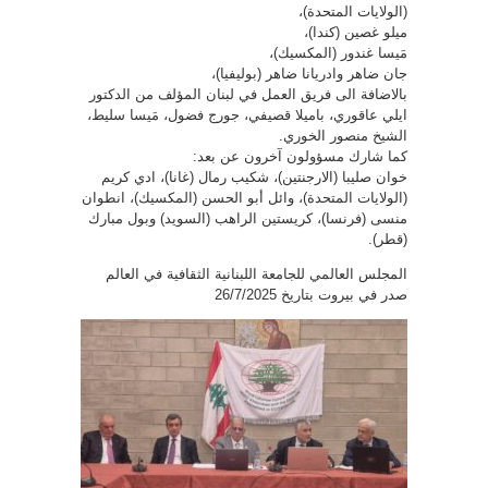
(الولايات المتحدة)،
ميلو غصين (كندا)،
مَيسا غندور (المكسيك)،
جان ضاهر وادريانا ضاهر (بوليفيا)،
بالاضافة الى فريق العمل في لبنان المؤلف من الدكتور
ايلي عاقوري، باميلا قصيفي، جورج فضول، مَيسا سليط،
الشيخ منصور الخوري.
كما شارك مسؤولون آخرون عن بعد:
خوان صليبا (الارجنتين)، شكيب رمال (غانا)، ادي كريم
(الولايات المتحدة)، وائل أبو الحسن (المكسيك)، انطوان
منسى (فرنسا)، كريستين الراهب (السويد) وبول مبارك
(قطر).
المجلس العالمي للجامعة اللبنانية الثقافية في العالم
صدر في بيروت بتاريخ 26/7/2025