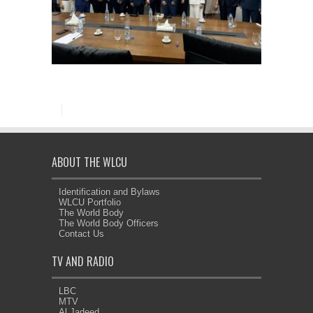
ABOUT THE WLCU
Identification and Bylaws
WLCU Portfolio
The World Body
The World Body Officers
Contact Us
TV AND RADIO
LBC
MTV
Al Jadeed