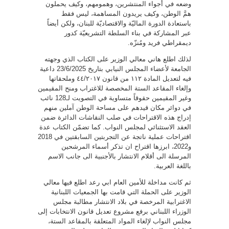
وضعه في أجواء المنتشرين، وهمومهم، وكيف يحملون
همَّ الوطن، وكيف يريدون المساهمة، ليس فقط
باستعادة الدورة الماليّة والاقتصاديّة للبنان، ولكن أيضاً
عبر المشاركة في بناء السلطة التشريعيّة كدور
ديمقراطي فريد ومُنزّه.
لذلك اطلع هاني معالي الوزير على الكتاب الذي وجهته
الجامعة لأعضاء المجلس النيابي بتاريخ 23/6/2025 داعية
فيه لتعديل المادة ١١٢ من قانون ٤٤/٢٠١٧ وملحقاتها
وإلغاء المقاعد الستة المخصصة للاغتراب ومنح المقيمين
وغير المقيمين حقوقاً متساوية في التصويت لـ128 نائب
في دوائر مكان قيدهم على مساحة الوطن آملين منهم
إدراج هذه الاقتراحات في صلب النقاشات الدائرة ضمن
العقد الاستثنائي لمجلس النواب. كما تضمّن الكتاب عدة
اقتراحات عملية ناتجة عن التجربتين السابقتين في 2018
و2022، ابرزها اقتراح ان تذكر أسماء المرشحين
المرسلة الى أقلام الانتشار بالأجنبية الى جانب الاسم
باللغة العربية.
ثم كانت مداخلة للأمين العام ابي رعد اطلع فيها معالي
الوزير على الحملة التي قامت بها الجمعيات اللبنانية
الاغترابية المرخصة في بلاد الانتشار مطالبة مجلس
الوزراء اللبناني برفع مشروع تعديل قانون الانتخابات إلى
مجلس النواب لإلغاء المواد المتعلقة بالمقاعد الستة،