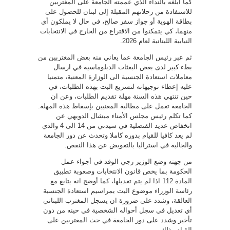
كما ابلغه بالنداء الذي عممته الجامعة على المغتربين
للاستفادة من رحلاتهم المقبلة إلى لبنان للحصول على
بطاقة الهوية أو جواز سفر صالح، في حال لا يملكون أي
منهما، كي يتمكنوا من الاقتراع من الخارج في الانتخابات
النيابية اللبنانية لعام 2026.
ثم عبر رئيس الجامعة عما يعاني منه بعض المغتربين من
بطء كبير لدى بعض البعثات الدبلوماسية في ارسال
معاملات استعادة الجنسية الى الوزارة المعنية، متمنيا
عليه إعطاء توجيهاته لتسريع البت بهذه الطلبات، في
حين تنتهي هذه السنة مهلة تقديم الطلبات، وعن ان
الجامعة تعمل على مطالبة المعنيين بإسقاط هذه المهلة.
كما تكلم رئيس مجلس الأمناء ميشال الدويهي عن
انخفاض عديد القنصلية في سيدني من 14 الى 4 والذي
لم يعد كافيا للقيام بدوره كاملا وتحدث عن دور الجامعة
والجالية في استراليا بالتعويض عن هذا النقص.
من جهته وضع الوزير رجي الوفد في أجواء عمل
الحكومة بما يخص قانون الانتخابات وصعوبة تطبيق
المادة 112 اذا لم يتم تعديلها، كما أوضح انه يتابع مع
رئاسة الوزراء موضوع البت بمراسيم استعادة الجنسية
العالقة، وشدد على ضرورة ان يسجل المغترب اللبناني
أي تعديل في سجل أحواله الشخصية في حينه من دون
تأخير وشدد على دور الجامعة في حث المغتربين على
القيام بذلك.