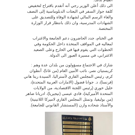
الى ذلك أعلن الوزير رجي أنه أتقدم باقتراح لتخفيض
كلفة جواز السفر في البعثات الدبلوماسية إلى النصف
والغاء الرسم المالي لشهادة الوفاة وللتصديق على
الشهادات المدرسية، وان ذلك بانتظار قرار الوزارة
المختصة.
في الختام، جدد الحاضرون دعم الجامعة والاغتراب
لمعاليه في المواقف المتخذة داخل الحكومة وفي
الخطوات التي يقوم فيها في الخارج وعلى الصعيد
الاغترابي، في مسيرة العبور الى الدولة.
شارك في الاجتماع مسؤولون من بلدان عدة وهم :
كريستيان نصر، نائب الأمين العام (من غانا)، أنطوان
كرم، رئيس المجلس القاري لأستراليا، السيدة ريتا هاني
(فرنسا)، د. جوانا فضول (الامارات العربية المتحدة)،
خليل خوري (رئيس اللجنة الاقتصادية، من الولايات
المتحدة الأميركية)، فادي عيسى (نيجيريا)، ادريانا ضاهر
(من بوليفيا، وتمثل المجلس القاري لاميركا اللاتينية)
والأستاذ شحاده وازن (المستشار القانوني للجامعة).