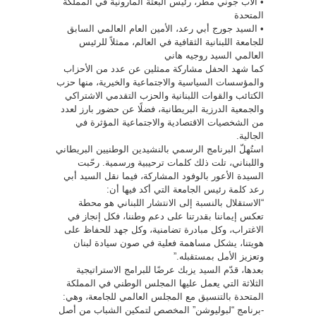
• الأب جوني مطر، رئيس البعثة المارونية في المملكة
المتحدة
• السيد جورج أبي رعد، الأمين العام العالمي السابق
للجامعة اللبنانية الثقافية في العالم، ممثلاً للرئيس
العالمي السيد روجيه هاني
كما شهد الحفل مشاركة ممثلين عن عدد من الأحزاب
والمؤسسات السياسية والاجتماعية والخيرية، منها حزب
الكتائب والقوات اللبنانية والحزب التقدمي الاشتراكي
والجمعية الدرزية البريطانية، فضلًا عن حضور بارز لعدد
من الشخصيات الاقتصادية والاجتماعية المؤثرة في
الجالية.
استُهلّ البرنامج الرسمي بالنشيدين الوطنيين البريطاني
واللبناني، تلت ذلك كلمات ترحيبية ورسمية. رحّبت
السيدة الأعور بالوفود المشاركة، فيما نقل السيد أبي
رعد كلمة رئيس الجامعة التي أكد فيها أن:
“الاستقلال بالنسبة إلى الانتشار اللبناني هو محطة
تعكس إيماننا بقدرتنا على دعم وطننا، فكل إنجاز في
الاغتراب، وكل مبادرة تضامنية، وكل جهد للحفاظ على
هويتنا، يشكل مساهمة فعلية في صون سيادة لبنان
وتعزيز الأمل بمستقبله.”
بعدها، قدّم السيد يزبك عرضًا للبرامج الاستراتيجية
الثلاثة التي يعمل عليها المجلس الوطني في المملكة
المتحدة بالتنسيق مع المجلس العالمي للجامعة، وهي:
-برنامج “لبوليوشن” المخصص لتمكين الشباب من أصل