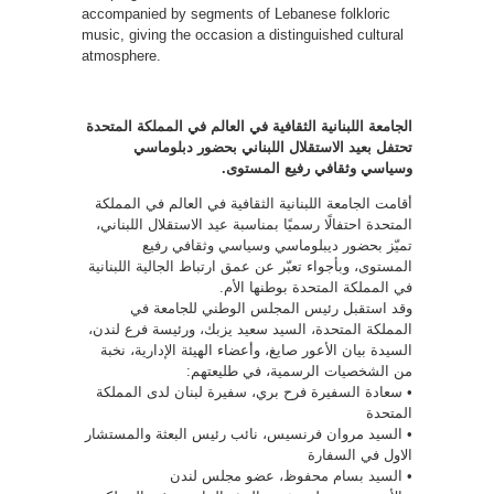
accompanied by segments of Lebanese folkloric
music, giving the occasion a distinguished cultural
atmosphere.
الجامعة اللبنانية الثقافية في العالم في المملكة المتحدة
تحتفل بعيد الاستقلال اللبناني بحضور دبلوماسي
وسياسي وثقافي رفيع المستوى.
أقامت الجامعة اللبنانية الثقافية في العالم في المملكة
المتحدة احتفالًا رسميًا بمناسبة عيد الاستقلال اللبناني،
تميّز بحضور ديبلوماسي وسياسي وثقافي رفيع
المستوى، وبأجواء تعبّر عن عمق ارتباط الجالية اللبنانية
في المملكة المتحدة بوطنها الأم.
وقد استقبل رئيس المجلس الوطني للجامعة في
المملكة المتحدة، السيد سعيد يزبك، ورئيسة فرع لندن،
السيدة بيان الأعور صايغ، وأعضاء الهيئة الإدارية، نخبة
من الشخصيات الرسمية، في طليعتهم:
• سعادة السفيرة فرح بري، سفيرة لبنان لدى المملكة
المتحدة
• السيد مروان فرنسيس، نائب رئيس البعثة والمستشار
الاول في السفارة
• السيد بسام محفوظ، عضو مجلس لندن