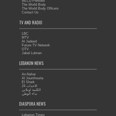
WLCU Portfolio
The World Body
The World Body Officers
Contact Us
TV AND RADIO
LBC
MTV
Al Jadeed
Future TV Network
OTV
Jabal Lubnan
LEBANON NEWS
An-Nahar
Al Joumhouria
El Shark
الاحداث 24
الكلمة اونلاين
نداء الوطن
DIASPORA NEWS
Lebanon Times