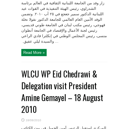
زار وفد من الجامعة اللبنانية الثقافية في العالم برئاسة
عيد‏‎ ‎الشدراوي، رئيس الهيئة التنفيذية في القوات‎
الوفد الأمين العام العالمي للجامعة الدكتور نقولا ‏نخلة
قهوجي، رئيس مكتب لبنان في الجامعة طوني قديسي،
رئيس لجنة الأعمال والإقتصاد في الجامعة ‏أنطوان
منسى، رئيس المجلس الوطني في إنكلترا فادي الراعي
والسيدة ليلي عقيق. ‏ ...
Read More »
WLCU WP Eid Chedrawi &
Delegation visit President
Amine Gemayel – 18 August
2010
18/08/2010
إستقبل الرئيس أمين الجميل في بيت الكتائب‎ ‎المركزي