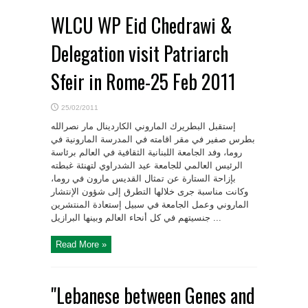
WLCU WP Eid Chedrawi &
Delegation visit Patriarch
Sfeir in Rome-25 Feb 2011
25/02/2011
إستقبل البطريرك الماروني الكاردينال مار نصرالله
بطرس صفير في مقر اقامته في المدرسة المارونية في
روما، وفد الجامعة اللبنانية الثقافية في العالم برئاسة
الرئيس العالمي للجامعة عيد الشدراوي لتهنئة غبطته
بإزاحة الستارة عن تمثال القديس مارون في روما،
وكانت مناسبة جرى خلالها التطرق إلى شؤون الإنتشار
الماروني وعمل الجامعة في سبيل إستعادة المنتشرين
جنسيتهم في كل أنحاء العالم وبينها البرازيل ...
Read More »
"Lebanese between Genes and