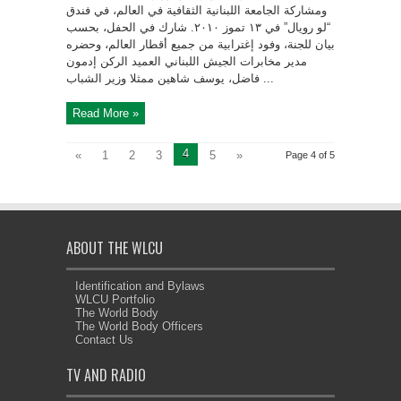
ومشاركة الجامعة اللبنانية الثقافية في العالم، في فندق
“لو رويال” في ۱۳ ‏تموز ٢٠١٠. شارك في الحفل، بحسب
بيان للجنة، وفود إغترابية من جميع أقطار العالم، وحضره
مدير مخابرات الجيش اللبناني ‏العميد الركن إدمون
فاضل، يوسف شاهين ممثلا وزير الشباب ...
Read More »
4
«
1
2
3
5
»
Page 4 of 5
ABOUT THE WLCU
Identification and Bylaws
WLCU Portfolio
The World Body
The World Body Officers
Contact Us
TV AND RADIO