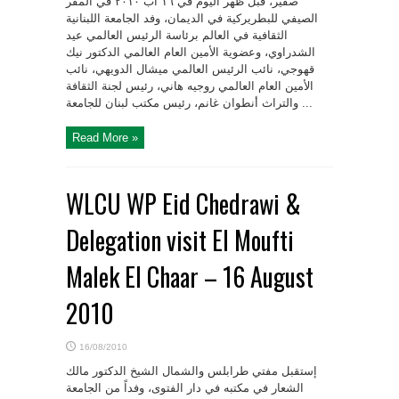
صفير، قبل ظهر اليوم في ١٦ آب ٢٠١٠ في المقر
الصيفي ‏للبطريركية في الديمان، وفد الجامعة اللبنانية
الثقافية في العالم برئاسة الرئيس العالمي عيد
الشدراوي، ‏وعضوية الأمين العام العالمي الدكتور نيك
قهوجي، نائب الرئيس العالمي ميشال الدويهي، نائب
الأمين العام ‏العالمي روجيه هاني، رئيس لجنة الثقافة
والتراث أنطوان غانم، رئيس مكتب لبنان للجامعة ...
Read More »
WLCU WP Eid Chedrawi &
Delegation visit El Moufti
Malek El Chaar – 16 August
2010
16/08/2010
إستقبل مفتي طرابلس والشمال الشيخ الدكتور مالك
الشعار في مكتبه في دار الفتوى، وفداً من الجامعة