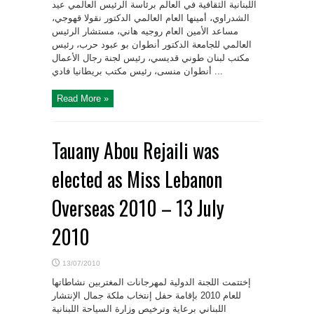
‏اللبنانية الثقافية في العالم برئاسة الرئيس العالمي عيد
الشدراوي، أمينها العام العالمي الدكتور نقولا ‏قهوجي،
مساعد الأمين العام روجيه هاني، مستشار الرئيس
العالمي للجامعة الدكتور أنطوان بو عبود حرب، ‏رئيس
مكتب لبنان طوني قديسي، رئيس لجنة رجال الأعمال
أنطوان منسى، رئيس مكتب بريطانيا فادي ...
Read More »
Tauany Abou Rejaili was
elected as Miss Lebanon
Overseas 2010 – 13 July
2010
13/07/2010
إختتمت اللجنة الدولية لمهرجانات المغتربين نشاطاتها
للعام 2010 بإقامة حفل إنتخاب ملكة جمال الإنتشار
اللبناني ‏برعاية وترخيص وزارة السياحة اللبنانية