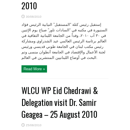
2010
30/08/2010
إستقبل رئيس كتلة “المستقبل” النيابية الرئيس فؤاد
السنيورة في مكتبه في “السادات تاور” صباح يوم ‏الإثنين
في ٣٠ آب ٢٠١٠، وفداً من الجامعة اللبنانية الثقافية في
العالم برئاسة الرئيس العالمي عيد ‏الشدراوي ومشاركة
رئيس مكتب لبنان في الجامعة طوني قديسي ورئيس
لجنة الأعمال والإقتصاد في ‏الجامعة أنطوان منسى وتم
البحث في أوضاع اللبنانيين المنتشرين في العالم.‎
Read More »
WLCU WP Eid Chedrawi &
Delegation visit Dr. Samir
Geagea – 25 August 2010
25/08/2010