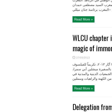
مس الوطني في الرباط، المغرب
ي المغرب السيد مصطفى حمدان
Read More »
WLCU chapter i
magic of immor
27/05/2013
أقام فرع الجامعة اللبنانية الثقافية في العالم في أوتاوا – غاتينو حفلته السنوية في ٢٥ أيّار ٢۰۱۳، تكريماً للفيلسوف
َ بالسفيرة ميشلين أبي سمرا،
الجمعيات الدينية والمدنية في
Read More »
Delegation fro