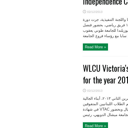
Independence C
02/12/2013
 واللجنة التنفيذية، جرت دورة
جبران خليل جبران لكأس إستقلال لبنان بكرة الطائرة بتاريخ ١ كانون الأول ٢.١٣، بين ١٢ فريق رياضي، بحضور قنصل
يوزيلندا للجامعة طوني يعقوب
Read More »
WLCU Victoria’
for the year 2
02/12/2013
دعت الجامعة اللبنانية الثقافية في العالم في ولاية فيكتوريا نهار الأحد بتاريخ ۲٤ تشرين الثاني ۲۰۱۳، أبناء الجالية
 الطلاب اللبنانيين المتفوقين
في شهادة VTAC لعام ۲۰۱۲، بدعم من البنك العربي، وبرعاية سفير الجمهورية اللبنانية الدكتور جان دانيال وبحضور
Read More »