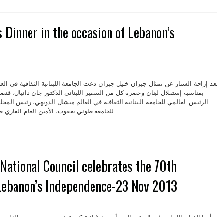
 Dinner in the occasion of Lebanon’s
عد إزاحة الستار عن تمثال جبران خليل جبران دعت الجامعة اللبنانية الثقافية في الع
بمناسبة إستقلال لبنان وحضره كل من السفير اللبناني الدكتور جان دانيال، قن
الرئيس العالمي للجامعة اللبنانية الثقافية في العالم ميشال الدويهي، رئيس المجلس
للجامعة طوني يعقوب، الأمين العام القاري طوني كرم، رئيس مجلس ولاية ...
ational Council celebrates the 70th
 Lebanon’s Independence-23 Nov 2013