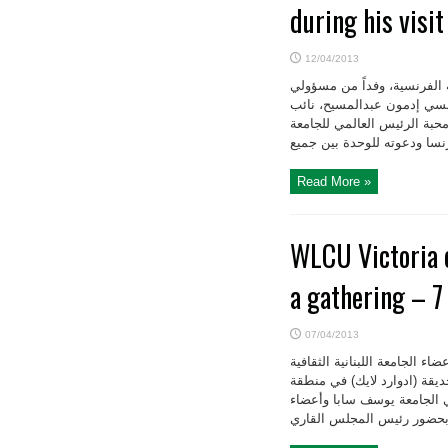
during his visi
12/04/2013
 الفرنسية، وفداً من مسؤولي
رنسي إدمون عبدالمسيح، نائب
حبة الرئيس العالمي للجامعة
Read More »
WLCU Victoria c
a gathering – 7
07/04/2013
ء الجامعة اللبنانية الثقافية
ريا منذ الحادية عشرة قبل ظهر يوم الأحد في ٧ نيسان ٢۰۱۳ في حديقة (ادوارد لايك) في منطقة
 الجامعة يوسف سابا وأعضاء