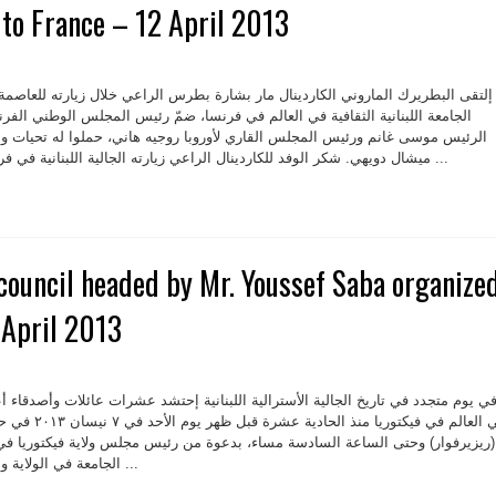
t to France – 12 April 2013
إلتقى البطريرك الماروني الكاردينال مار بشارة بطرس الراعي خلال زيارته للعاصمة
الجامعة اللبنانية الثقافية في العالم في فرنسا، ضمّ رئيس المجلس الوطني الف
الرئيس موسى غانم ورئيس المجلس القاري لأوروبا روجيه هاني، حملوا له تحيات وم
ميشال دويهي. شكر الوفد للكاردينال الراعي زيارته الجالية اللبنانية في فرنسا ودعوته للوحدة بين جميع ...
ouncil headed by Mr. Youssef Saba organize
 April 2013
ي يوم متجدد في تاريخ الجالية الأسترالية اللبنانية إحتشد عشرات عائلات وأصدقاء أعضا
في العالم في فيكتو
(ريزيرفوار) وحتى الساعة السادسة مساء، بدعوة من رئيس مجلس ولاية فيكتوريا في
الجامعة في الولاية وبحضور رئيس المجلس القاري ...