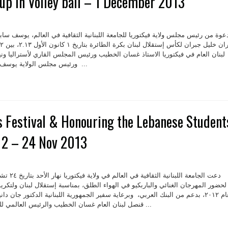
up in Volley ball – 1 December 2013
عوة من رئيس مجلس ولاية فيكتوريا للجامعة اللبنانية الثقافية في العالم، يوسف سابا
لبنان العام في فيكتوريا الاستاذ غسان الخطيب ورئيس المجلس القاري لأستراليا ون
ورئيس مجلس الولاية يوسف سابا مع رؤساء فروع الجامعة ...
s Festival & Honouring the Lebanese Student
012 – 24 Nov 2013
لحضور المهرجان الغنائي والباربكيو في الهواء الطلق، بمناسبة إستقلال لبنان ولتكريم
قنصل لبنان العام غسان الخطيب والرئيس العالمي للجامعة ميشال الدويهي، رئيس ...