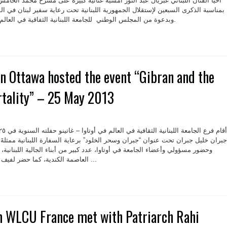
أحيا الفنان اللبناني غبريال عبد النور أمسية غنائية كبيرة على مسرح محمد الخا
بمناسبة الذكرى السبعين لإستقلال الجمهورية اللبنانية تحت رعاية سفير لبنان ف
وبدعوة من المجلس الوطني للجامعة اللبنانية الثفاقية في العالم –المغرب برئاسة جنان ميللي.
n Ottawa hosted the event “Gibran and the
tality” – 25 May 2013
جبران خليل جبران تحت عنوان “جبران وسحر الخلود” برعاية السفارة اللبنانية ممثلة
وحضور مسؤولي وأعضاء الجامعة في أوتاوا، عدد كبير من أبناء الجالية اللبنانية، 
العاصمة الكندية، كما حضر لفيف من الكهنة والراهبات وممثلين ...
m WLCU France met with Patriarch Rahi