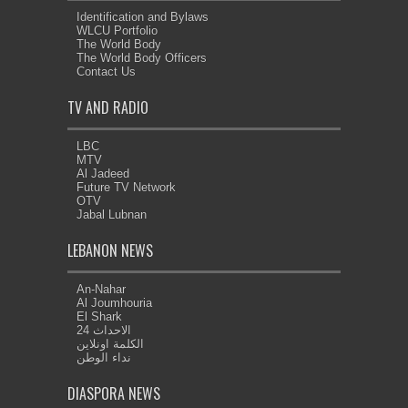
Identification and Bylaws
WLCU Portfolio
The World Body
The World Body Officers
Contact Us
TV AND RADIO
LBC
MTV
Al Jadeed
Future TV Network
OTV
Jabal Lubnan
LEBANON NEWS
An-Nahar
Al Joumhouria
El Shark
الاحداث 24
الكلمة اونلاين
نداء الوطن
DIASPORA NEWS