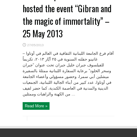
hosted the event “Gibran and
the magic of immortality” –
25 May 2013
27/05/2013
أقام فرع الجامعة اللبنانية الثقافية في العالم في أوتاوا –
غاتينو حفلته السنوية في ٢٥ أيّار ٢۰۱۳، تكريماً
للفيلسوف جبران خليل جبران تحت عنوان “جبران
وسحر الخلود” برعاية السفارة اللبنانية ممثلةَ بالسفيرة
ميشلين أبي سمرا، وحضور مسؤولي وأعضاء الجامعة
في أوتاوا، عدد كبير من أبناء الجالية اللبنانية، الجمعيات
الدينية والمدنية في العاصمة الكندية، كما حضر لفيف
من الكهنة والراهبات وممثلين ...
Read More »