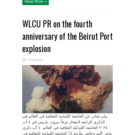
Read More »
WLCU PR on the fourth
anniversary of the Beirut Port
explosion
17/08/2024
بيان صادر عن الجامعة اللبنانية الثقافية في العالم في
الذكرى الرابعة لانفجار مرفأ بيروت باريس في ٤ آب
٢٠٢٤ الجامعة اللبنانيّة الثقافية في العالم: ٤ آب ذكرى
ماضٍ أليم وحاضرٍ مأزوم إنَّ الجامعة اللبنانية الثقافية في