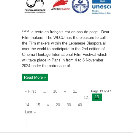
*****Le texte en français est en bas de page Dear
Film makers, The WLCU has the pleasure to call
the Film makers within the Lebanese Diaspora all
over the world to participate to the 2nd edition of
Cinema Heritage International Film Festival which
will take place in Paris in from 4 to 8 November
2024 under the patronage of ...
Read More »
« First
...
10
«
11
Page 13 of 47
13
12
14
15
»
20
30
40
...
Last »