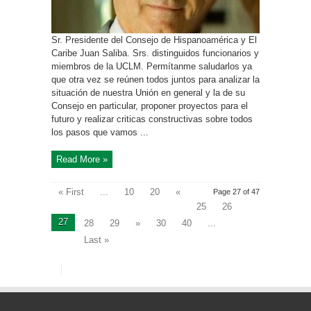
Sr. Presidente del Consejo de Hispanoamérica y El
Caribe Juan Saliba. Srs. distinguidos funcionarios y
miembros de la UCLM. Permítanme saludarlos ya
que otra vez se reúnen todos juntos para analizar la
situación de nuestra Unión en general y la de su
Consejo en particular, proponer proyectos para el
futuro y realizar criticas constructivas sobre todos
los pasos que vamos ...
Read More »
« First
...
10
20
«
Page 27 of 47
25
26
27
28
29
»
30
40
...
Last »