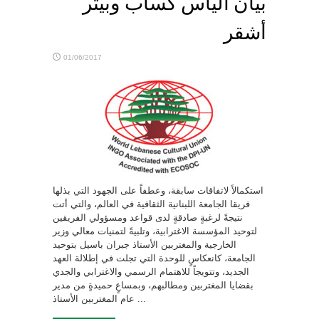
بيان الياس كساب وبيتر
أشقر
01/06/2017
استكمالاً لاتفاقات سابقة، وعطفاً على الجهود التي بذلها
فريقا الجامعة اللبنانية الثقافية في العالم، والتي أتت
نتيجةً لرغبةٍ صادقةٍ لدى قواعد ومسؤولي الفريقين
لتوحيد المؤسسة الاغترابية، وتلبيةً لتمنيات معالي وزير
الخارجية والمغتربين الأستاذ جبران باسيل بتوحيد
الجامعة، كانعكاسٍ للوحدة التي تجلت في إطلالة العهد
الجديد، وتتويجاً للاهتمام الرسمي والاغترابي والجدي
بقضايا المغتربين ومطالبهم، وبمساعٍ حميدةٍ من مدير
عام المغتربين الأستاذ ...