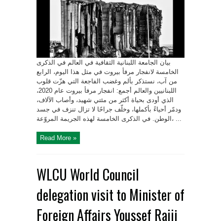
بيان الجامعة اللبنانية الثقافية في العالم في الذكرى
الخامسة لانفجار مرفأ بيروت في مثل هذا اليوم، الرابع
من آب، نستذكر بألم وغضب الفاجعة التي هزّت قلوب
اللبنانيين والعالم أجمع: انفجار مرفأ بيروت عام 2020،
الذي أودى بحياة أكثر من مئتي شهيد، وأصاب الآلاف،
ودمّر أحياءً بأكملها، وخلّف جراحًا لا تزال تنزف في جسد
الوطن. في الذكرى الخامسة لهذه الجريمة المروّعة، ...
Read More »
WLCU World Council
delegation visit to Minister of
Foreign Affairs Youssef Rajji