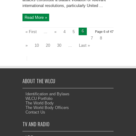
international resolutions, particularly United ...
Read More »
6
« First
...
«
4
5
Page 6 of 47
7
8
»
10
20
30
...
Last »
ABOUT THE WLCU
Identification and Bylaws
WLCU Portfolio
The World Body
The World Body Officers
Contact Us
TV AND RADIO